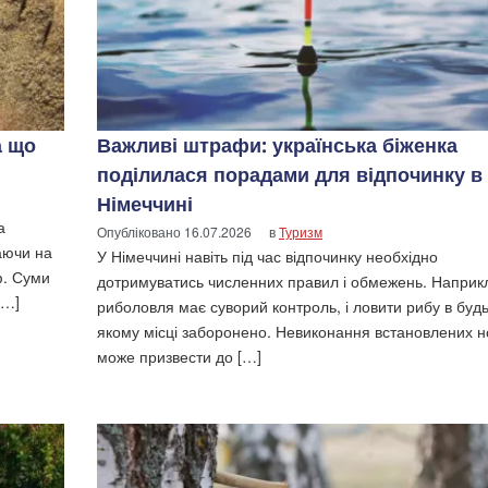
а що
Важливі штрафи: українська біженка
поділилася порадами для відпочинку в
Німеччині
а
Опубліковано
16.07.2026
в
Туризм
аючи на
У Німеччині навіть під час відпочинку необхідно
ф. Суми
дотримуватись численних правил і обмежень. Наприк
[…]
риболовля має суворий контроль, і ловити рибу в будь
якому місці заборонено. Невиконання встановлених 
може призвести до […]