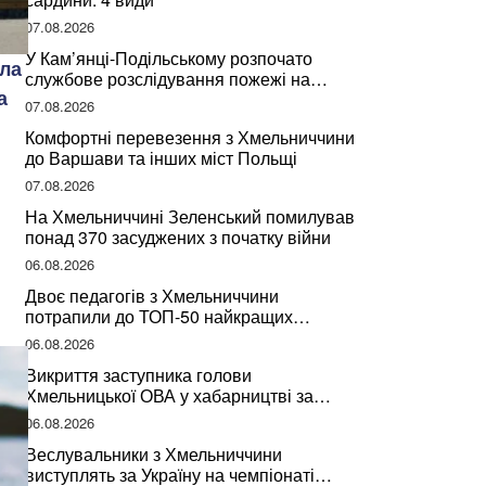
07.08.2026
У Кам’янці-Подільському розпочато
ала
службове розслідування пожежі на
а
сміттєзвалищі
07.08.2026
Комфортні перевезення з Хмельниччини
до Варшави та інших міст Польщі
07.08.2026
На Хмельниччині Зеленський помилував
понад 370 засуджених з початку війни
06.08.2026
Двоє педагогів з Хмельниччини
потрапили до ТОП-50 найкращих
учителів України
06.08.2026
Викриття заступника голови
Хмельницької ОВА у хабарництві за
підписання контрактів на ремонт доріг
06.08.2026
Веслувальники з Хмельниччини
виступлять за Україну на чемпіонаті