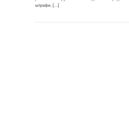
штрафи, […]
Пагінація
записів