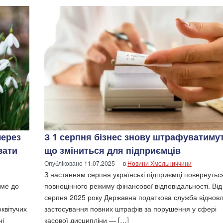
через
З 1 серпня бізнес знову штрафуватимут
вати
що зміниться для підприємців
Опубліковано
11.07.2025
в
Новини Хмельниччини
З настанням серпня українські підприємці повернутьс
име до
повноцінного режиму фінансової відповідальності. Від
серпня 2025 року Державна податкова служба віднов
квітучих
застосування повних штрафів за порушення у сфері
ні
касової дисципліни — […]