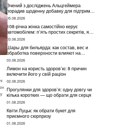
здоров’я
Вчений з досліджень Альцгеймера
порадив щоденну добавку для підтримки
мозкової діяльності
05.08.2026
108-річна жінка самостійно керує
автомобілем: п’ять простих секретів, які
допомогли їй дожити до століття
03.08.2026
Шары для бильярда: как состав, вес и
обработка поверхности влияют на
динамику игры
03.08.2026
Лимон на користь здоров’ю: 8 причин
включити його у свій раціон
лі
02.08.2026
ьох
Прогулянки для здоров’я: одну довгу чи
ку
кілька коротких — що обрати для серця
01.08.2026
Квіти Луцьк: як обрати букет для
приємного сюрпризу
01.08.2026