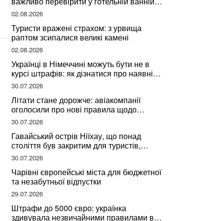
важливо перевірити у готельній ванній
за словами досвідченої мандрівниці
02.08.2026
Туристи вражені страхом: з урвища
раптом зсипалися великі камені
02.08.2026
Українці в Німеччині можуть бути не в
курсі штрафів: як дізнатися про наявні
борги
30.07.2026
Літати стане дорожче: авіакомпанії
оголосили про нові правила щодо
вибору місць
30.07.2026
Гавайський острів Ніїхау, що понад
століття був закритим для туристів,
починає приймати перших відвідувачів
30.07.2026
Чарівні європейські міста для бюджетної
та незабутньої відпустки
29.07.2026
Штрафи до 5000 євро: українка
здивувала незвичайними правилами в