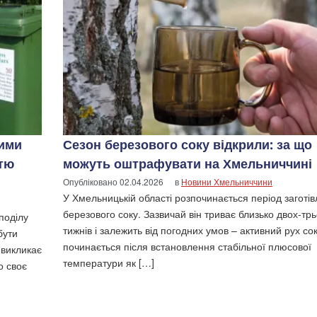
рими
Сезон березового соку відкрили: за що
стю
можуть оштрафувати на Хмельниччині
Опубліковано
02.04.2026
в
Новини Хмельниччини
У Хмельницькій області розпочинається період заготів
березового соку. Зазвичай він триває близько двох-тр
поділу
тижнів і залежить від погодних умов – активний рух со
бути
починається після встановлення стабільної плюсової
 викликає
температури як […]
о своє