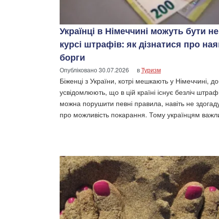
Українці в Німеччині можуть бути не
курсі штрафів: як дізнатися про ная
борги
Опубліковано
30.07.2026
в
Туризм
Біженці з України, котрі мешкають у Німеччині, д
усвідомлюють, що в цій країні існує безліч штрафі
можна порушити певні правила, навіть не здога
про можливість покарання. Тому українцям важл