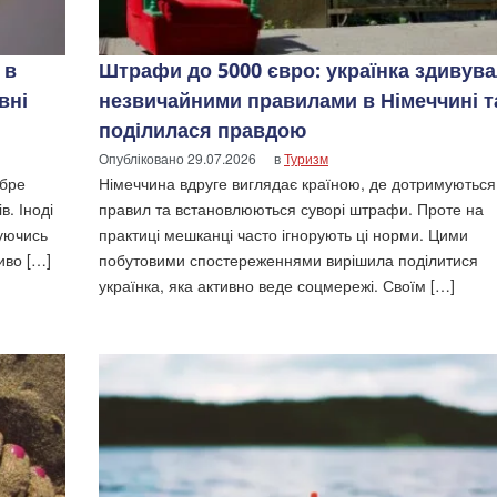
 в
Штрафи до 5000 євро: українка здивув
вні
незвичайними правилами в Німеччині т
поділилася правдою
Опубліковано
29.07.2026
в
Туризм
обре
Німеччина вдруге виглядає країною, де дотримуються
в. Іноді
правил та встановлюються суворі штрафи. Проте на
дуючись
практиці мешканці часто ігнорують ці норми. Цими
иво […]
побутовими спостереженнями вирішила поділитися
українка, яка активно веде соцмережі. Своїм […]