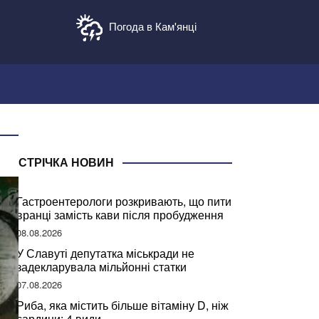
Погода в Кам'янці
СТРІЧКА НОВИН
Гастроентерологи розкривають, що пити
вранці замість кави після пробудження
08.08.2026
У Славуті депутатка міськради не
задекларувала мільйонні статки
07.08.2026
Риба, яка містить більше вітаміну D, ніж
сардини: 4 види