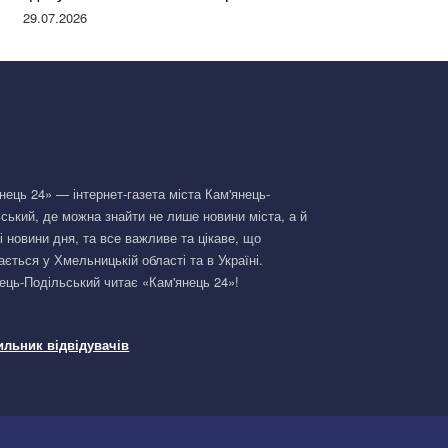
Німеччині та поділилася правдою
29.07.2026
нець 24» — інтернет-газета міста Кам'янець-
ський, де можна знайти не лише новини міста, а й
і новини дня, та все важливе та цікаве, що
ається у Хмельницькій області та в Україні.
ець-Подільський читає «Кам'янець 24»!