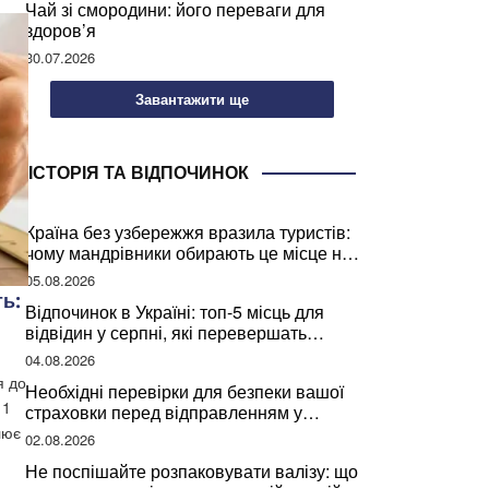
Чай зі смородини: його переваги для
здоров’я
30.07.2026
Завантажити ще
ІСТОРІЯ ТА ВІДПОЧИНОК
Країна без узбережжя вразила туристів:
чому мандрівники обирають це місце на
відпочинок
05.08.2026
ь:
Відпочинок в Україні: топ-5 місць для
відвідин у серпні, які перевершать
закордонні враження
04.08.2026
я до
Необхідні перевірки для безпеки вашої
 1
страховки перед відправленням у
подорож
лює
02.08.2026
Не поспішайте розпаковувати валізу: що