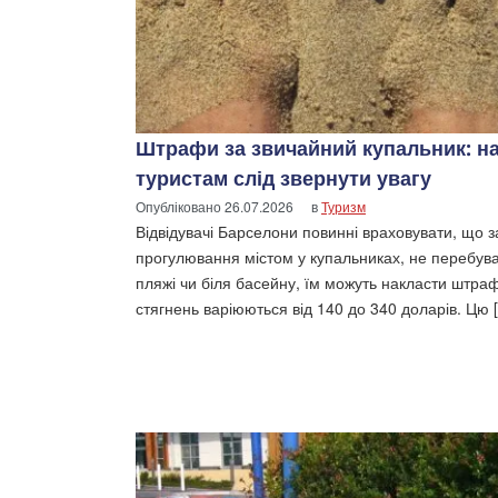
Штрафи за звичайний купальник: н
туристам слід звернути увагу
Опубліковано
26.07.2026
в
Туризм
Відвідувачі Барселони повинні враховувати, що з
прогулювання містом у купальниках, не перебув
пляжі чи біля басейну, їм можуть накласти штра
стягнень варіюються від 140 до 340 доларів. Цю 