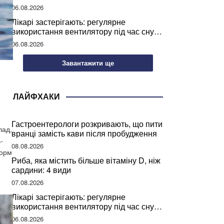
світу
06.08.2026
Лікарі застерігають: регулярне
використання вентилятору під час сну
може негативно вплинути на ваше
06.08.2026
здоров’я
Завантажити ще
ЛАЙФХАКИ
Гастроентерологи розкривають, що пити
лад,
вранці замість кави після пробудження
-
08.08.2026
норм
Риба, яка містить більше вітаміну D, ніж
сардини: 4 види
07.08.2026
Лікарі застерігають: регулярне
використання вентилятору під час сну
може негативно вплинути на ваше
06.08.2026