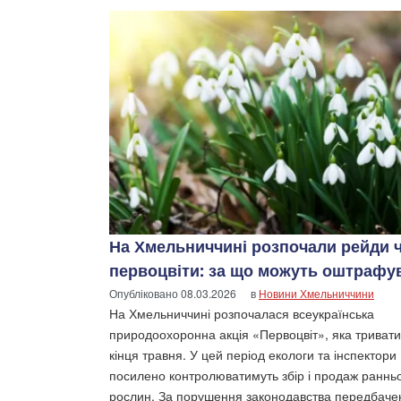
На Хмельниччині розпочали рейди 
первоцвіти: за що можуть оштрафу
Опубліковано
08.03.2026
в
Новини Хмельниччини
На Хмельниччині розпочалася всеукраїнська
природоохоронна акція «Первоцвіт», яка триват
кінця травня. У цей період екологи та інспектори
посилено контролюватимуть збір і продаж ранньо
рослин. За порушення законодавства передбаче