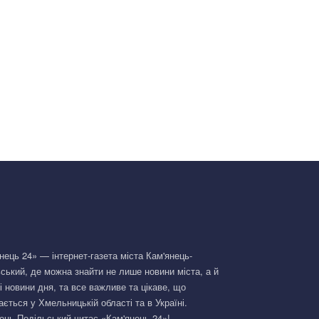
нець 24» — інтернет-газета міста Кам'янець-
ський, де можна знайти не лише новини міста, а й
і новини дня, та все важливе та цікаве, що
ається у Хмельницькій області та в Україні.
ець-Подільський читає «Кам'янець 24»!