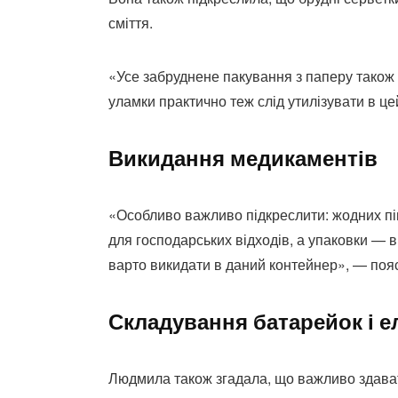
сміття.
«Усе забруднене пакування з паперу також
уламки практично теж слід утилізувати в ц
Викидання медикаментів
«Особливо важливо підкреслити: жодних пігу
для господарських відходів, а упаковки — 
варто викидати в даний контейнер», — поя
Складування батарейок і е
Людмила також згадала, що важливо здават