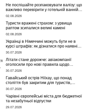
Не поспішайте розпаковувати валізу: що
важливо перевірити у готельній ванній
за словами досвідченої мандрівниці
02.08.2026
Туристи вражені страхом: з урвища
раптом зсипалися великі камені
02.08.2026
Українці в Німеччині можуть бути не в
курсі штрафів: як дізнатися про наявні
борги
30.07.2026
Літати стане дорожче: авіакомпанії
тя
оголосили про нові правила щодо
е
вибору місць
30.07.2026
Гавайський острів Ніїхау, що понад
століття був закритим для туристів,
починає приймати перших відвідувачів
30.07.2026
Чарівні європейські міста для бюджетної
та незабутньої відпустки
29.07.2026