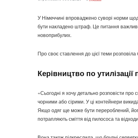
У Німеччині впроваджено суворі норми щод
бути накладено штраф. Це питання важливе,
новоприбулих.
Про своє ставлення до цієї теми розповіла
Керівництво по утилізації 
«Сьогодні я хочу детально розповісти про с
чорними або сірими. У ці контейнери викида
Якщо одяг ще може бути перероблений, його
потрапляють сміття від пилососа та відход
Вона також підкреслила, що брудні серветк