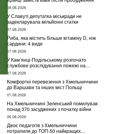
08.08.2026
У Славуті депутатка міськради не
задекларувала мільйонні статки
07.08.2026
Риба, яка містить більше вітаміну D, ніж
сардини: 4 види
07.08.2026
У Кам’янці-Подільському розпочато
службове розслідування пожежі на
сміттєзвалищі
07.08.2026
Комфортні перевезення з Хмельниччини
до Варшави та інших міст Польщі
07.08.2026
На Хмельниччині Зеленський помилував
понад 370 засуджених з початку війни
06.08.2026
Двоє педагогів з Хмельниччини
потрапили до ТОП-50 найкращих