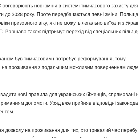
 обговорюють нові зміни в системі тимчасового захисту для
ти до 2028 року. Проте передбачаються певні зміни. Польщ
іки призовного віку, які не можуть легально виїхати з Украї
. Варшава також підтримує перехід від спеціальних пільг д
ханізм був тимчасовим і потребує реформування, тому
ів на проживання з подальшим можливим поверненням люд
ровадити нові правила для українських біженців, спрямовані 
риманням допомоги. Уряд вже прийняв відповідні законода
ентом.
ня дозволу на проживання для тих, хто тривалий час переб