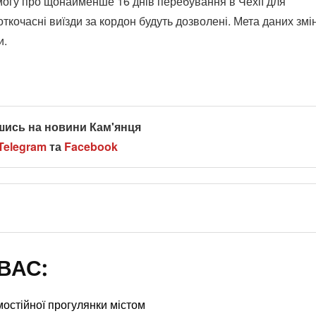
могу про щонайменше 16 днів перебування в Чехії для
ткочасні виїзди за кордон будуть дозволені. Мета даних змі
и.
шись на новини Кам'янця
Telegram
та
Facebook
ВАС:
остійної прогулянки містом