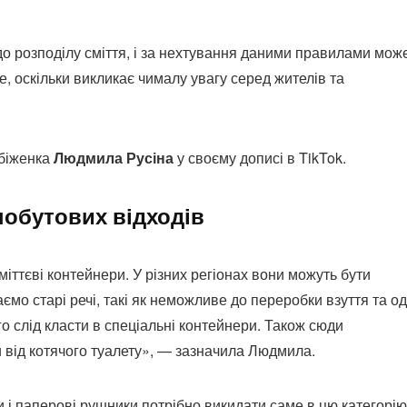
о розподілу сміття, і за нехтування даними правилами мож
 оскільки викликає чималу увагу серед жителів та
 біженка
Людмила Русіна
у своєму дописі в TikTok.
побутових відходів
міттєві контейнери. У різних регіонах вони можуть бути
ємо старі речі, такі як неможливе до переробки взуття та од
 слід класти в спеціальні контейнери. Також сюди
и від котячого туалету», — зазначила Людмила.
и і паперові рушники потрібно викидати саме в цю категорію