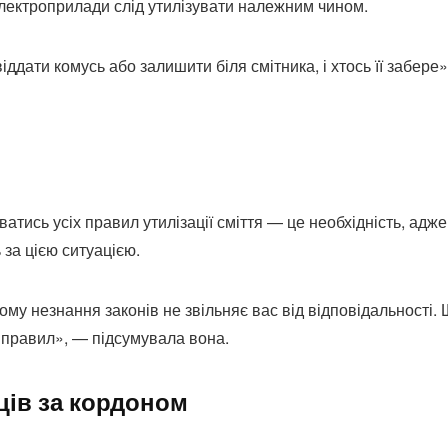
 електроприлади слід утилізувати належним чином.
ддати комусь або залишити біля смітника, і хтось її забере
тись усіх правил утилізації сміття — це необхідність, адже
 за цією ситуацією.
ому незнання законів не звільняє вас від відповідальності.
 правил», — підсумувала вона.
ців за кордоном