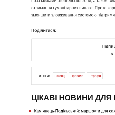
поза межами Шенгенської зони, а також ви
отримання гуманітарних виплат. Проте коро
зменшити зловживання системою підтримк
Поділитися:
Підпи
в
#ТЕГИ:
Біженці
Правила
Штрафи
ЦІКАВІ НОВИНИ ДЛЯ 
Кам’янець-Подільський: маршрути для сам