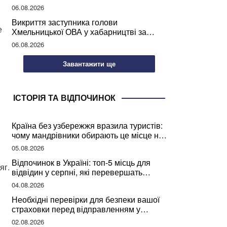
учителів України
06.08.2026
Викриття заступника голови
е
Хмельницької ОВА у хабарництві за
підписання контрактів на ремонт доріг
06.08.2026
Завантажити ще
ІСТОРІЯ ТА ВІДПОЧИНОК
Країна без узбережжя вразила туристів:
чому мандрівники обирають це місце на
відпочинок
05.08.2026
Відпочинок в Україні: топ-5 місць для
яг.
відвідин у серпні, які перевершать
закордонні враження
04.08.2026
Необхідні перевірки для безпеки вашої
страховки перед відправленням у
подорож
02.08.2026