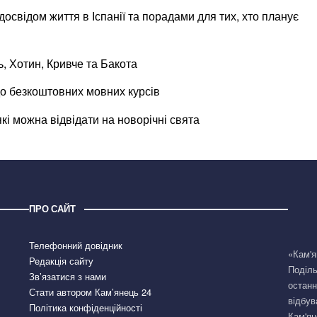
 досвідом життя в Іспанії та порадами для тих, хто планує
ь, Хотин, Кривче та Бакота
до безкоштовних мовних курсів
кі можна відвідати на новорічні свята
ПРО САЙТ
Телефонний довідник
«Кам'я
Редакція сайту
Поділь
Зв’язатися з нами
останн
Стати автором Кам’янець 24
відбув
Політика конфіденційності
Кам'ян