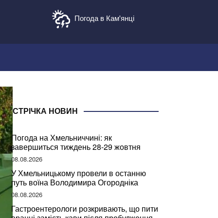
Погода в Кам'янці
СТРІЧКА НОВИН
Погода на Хмельниччині: як
завершиться тиждень 28-29 жовтня
08.08.2026
У Хмельницькому провели в останню
путь воїна Володимира Огородніка
08.08.2026
Гастроентерологи розкривають, що пити
вранці замість кави після пробудження