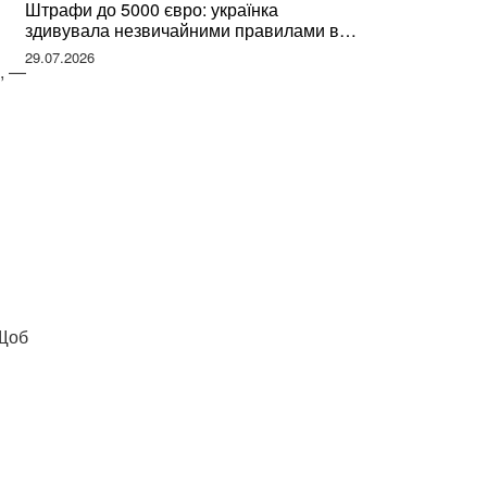
Штрафи до 5000 євро: українка
здивувала незвичайними правилами в
Німеччині та поділилася правдою
29.07.2026
», —
 Щоб