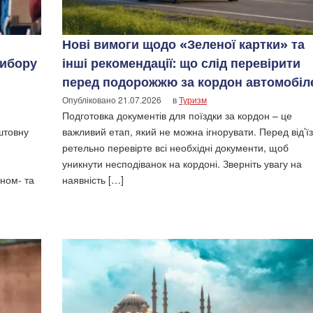
Нові вимоги щодо «Зеленої картки» та
вибору
інші рекомендації: що слід перевірити
перед подорожжю за кордон автомобіл
Опубліковано
21.07.2026
в
Туризм
Подготовка документів для поїздки за кордон – це
штовну
важливий етап, який не можна ігнорувати. Перед від’ї
ретельно перевірте всі необхідні документи, щоб
уникнути несподіванок на кордоні. Зверніть увагу на
ном- та
наявність […]