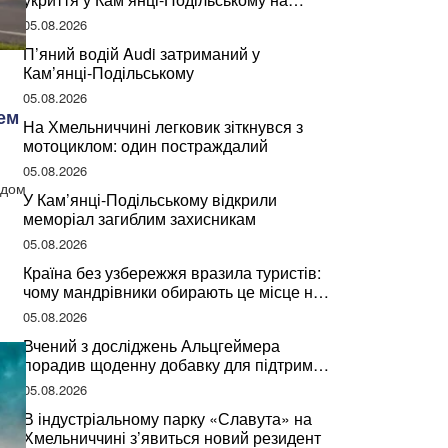
Хмельниччині
05.08.2026
П’яний водій Audi затриманий у
Кам’янці-Подільському
05.08.2026
ем
На Хмельниччині легковик зіткнувся з
мотоциклом: один постраждалий
05.08.2026
здом
У Кам’янці-Подільському відкрили
меморіал загиблим захисникам
05.08.2026
Країна без узбережжя вразила туристів:
чому мандрівники обирають це місце на
відпочинок
05.08.2026
Вчений з досліджень Альцгеймера
порадив щоденну добавку для підтримки
мозкової діяльності
05.08.2026
В індустріальному парку «Славута» на
Хмельниччині з’явиться новий резидент