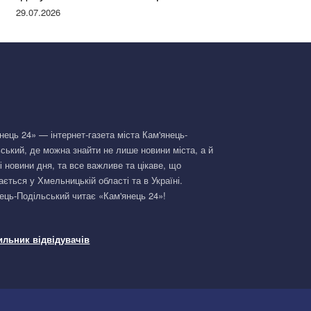
Німеччині та поділилася правдою
29.07.2026
нець 24» — інтернет-газета міста Кам'янець-
ський, де можна знайти не лише новини міста, а й
і новини дня, та все важливе та цікаве, що
ається у Хмельницькій області та в Україні.
ець-Подільський читає «Кам'янець 24»!