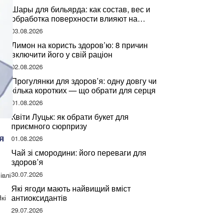
Шары для бильярда: как состав, вес и
обработка поверхности влияют на
динамику игры
03.08.2026
Лимон на користь здоров’ю: 8 причин
включити його у свій раціон
02.08.2026
Прогулянки для здоров’я: одну довгу чи
кілька коротких — що обрати для серця
01.08.2026
Квіти Луцьк: як обрати букет для
приємного сюрпризу
я
01.08.2026
Чай зі смородини: його переваги для
здоров’я
30.07.2026
івлі
Які ягоди мають найвищий вміст
антиоксидантів
кі
29.07.2026