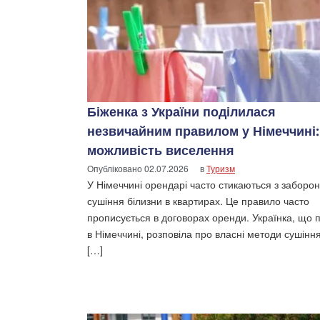
Біженка з України поділилася
незвичайним правилом у Німеччині:
можливість виселення
Опубліковано
02.07.2026
в
Туризм
У Німеччині орендарі часто стикаються з заборо
сушіння білизни в квартирах. Це правило часто
прописується в договорах оренди. Українка, що 
в Німеччині, розповіла про власні методи сушіння
[…]