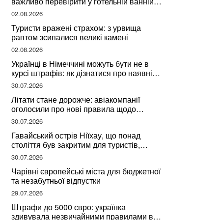
важливо перевірити у готельній ванній
за словами досвідченої мандрівниці
02.08.2026
Туристи вражені страхом: з урвища
раптом зсипалися великі камені
02.08.2026
Українці в Німеччині можуть бути не в
курсі штрафів: як дізнатися про наявні
борги
30.07.2026
Літати стане дорожче: авіакомпанії
оголосили про нові правила щодо
вибору місць
30.07.2026
Гавайський острів Ніїхау, що понад
століття був закритим для туристів,
починає приймати перших відвідувачів
30.07.2026
Чарівні європейські міста для бюджетної
та незабутньої відпустки
29.07.2026
Штрафи до 5000 євро: українка
здивувала незвичайними правилами в