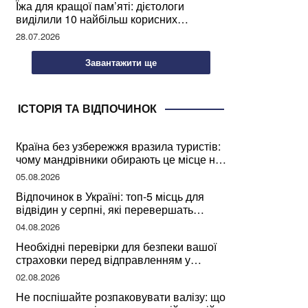
Їжа для кращої пам’яті: дієтологи
виділили 10 найбільш корисних
продуктів
28.07.2026
Завантажити ще
ІСТОРІЯ ТА ВІДПОЧИНОК
Країна без узбережжя вразила туристів:
чому мандрівники обирають це місце на
відпочинок
05.08.2026
Відпочинок в Україні: топ-5 місць для
відвідин у серпні, які перевершать
закордонні враження
04.08.2026
Необхідні перевірки для безпеки вашої
страховки перед відправленням у
подорож
02.08.2026
Не поспішайте розпаковувати валізу: що