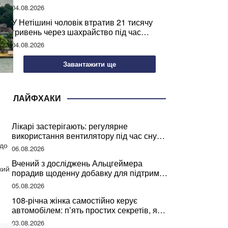
04.08.2026
У Нетішині чоловік втратив 21 тисячу
гривень через шахрайство під час
покупки дров
04.08.2026
Завантажити ще
ЛАЙФХАКИ
Лікарі застерігають: регулярне
використання вентилятору під час сну
може негативно вплинути на ваше
 до
06.08.2026
здоров’я
Вчений з досліджень Альцгеймера
кий
порадив щоденну добавку для підтримки
мозкової діяльності
05.08.2026
108-річна жінка самостійно керує
автомобілем: п’ять простих секретів, які
допомогли їй дожити до століття
03.08.2026