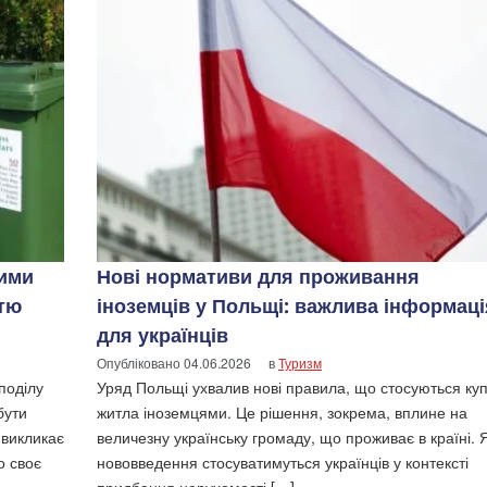
рими
Нові нормативи для проживання
стю
іноземців у Польщі: важлива інформаці
для українців
Опубліковано
04.06.2026
в
Туризм
поділу
Уряд Польщі ухвалив нові правила, що стосуються куп
бути
житла іноземцями. Це рішення, зокрема, вплине на
 викликає
величезну українську громаду, що проживає в країні. Я
о своє
нововведення стосуватимуться українців у контексті