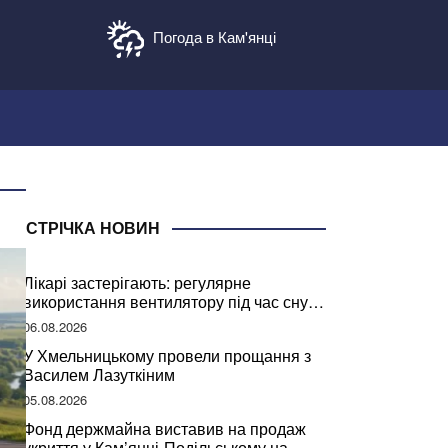
Погода в Кам'янці
СТРІЧКА НОВИН
Лікарі застерігають: регулярне
використання вентилятору під час сну
може негативно вплинути на ваше
06.08.2026
здоров’я
У Хмельницькому провели прощання з
Василем Лазуткіним
05.08.2026
Фонд держмайна виставив на продаж
укриття у Кам’янці-Подільському на