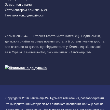
Зв’язатися з нами
Стати автором Кам’янець 24
Політика конфіденційності
«Кам'янець 24» — інтернет-газета міста Кам'янець-Подільський,
де можна знайти не лише новини міста, а й останні новини дня, та
все важливе та цікаве, що відбувається у Хмельницькій області
та в Україні. Кам'янець-Подільський читає «Кам'янець 24»!
Copyright © 2026 Кам`янець 24. Будь-яке копіювання, розповсюдження
та використання матеріалів без активного посилання на 24kp.com.ua
заборонено. Редакція не несе відповідальності за зміст партнерських