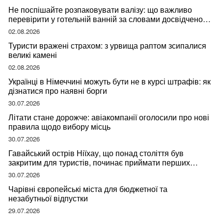
Не поспішайте розпаковувати валізу: що важливо
перевірити у готельній ванній за словами досвідченої
мандрівниці
02.08.2026
Туристи вражені страхом: з урвища раптом зсипалися
великі камені
02.08.2026
Українці в Німеччині можуть бути не в курсі штрафів: як
дізнатися про наявні борги
30.07.2026
Літати стане дорожче: авіакомпанії оголосили про нові
правила щодо вибору місць
30.07.2026
Гавайський острів Ніїхау, що понад століття був
закритим для туристів, починає приймати перших
відвідувачів
30.07.2026
Чарівні європейські міста для бюджетної та
незабутньої відпустки
29.07.2026