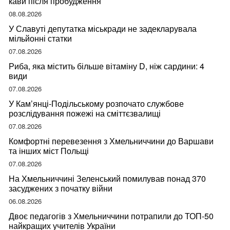
кави після пробудження
08.08.2026
У Славуті депутатка міськради не задекларувала
мільйонні статки
07.08.2026
Риба, яка містить більше вітаміну D, ніж сардини: 4
види
07.08.2026
У Кам’янці-Подільському розпочато службове
розслідування пожежі на сміттєзвалищі
07.08.2026
Комфортні перевезення з Хмельниччини до Варшави
та інших міст Польщі
07.08.2026
На Хмельниччині Зеленський помилував понад 370
засуджених з початку війни
06.08.2026
Двоє педагогів з Хмельниччини потрапили до ТОП-50
найкращих учителів України