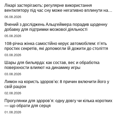
Лікарі застерігають: регулярне використання
вентилятору під час сну може негативно вплинути на
ваше здоров’я
06.08.2026
Вчений з досліджень Альцгеймера порадив щоденну
добавку для підтримки мозкової діяльності
05.08.2026
108-річна жінка самостійно керує автомобілем: п’ять
простих секретів, які допомогли їй дожити до століття
03.08.2026
Шары для бильярда: как состав, вес и обработка
поверхности влияют на динамику игры
03.08.2026
Лимон на користь здоров’ю: 8 причин включити його у
свій раціон
02.08.2026
Прогулянки для здоров’я: одну довгу чи кілька коротких
— що обрати для серця
01.08.2026