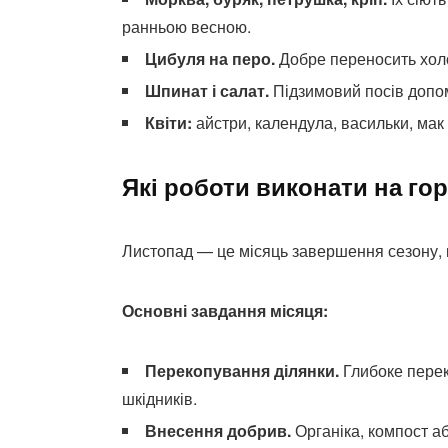
ранньою весною.
Цибуля на перо.
Добре переносить холо
Шпинат і салат.
Підзимовий посів допом
Квіти:
айстри, календула, васильки, мак 
Які роботи виконати на гор
Листопад — це місяць завершення сезону, к
Основні завдання місяця:
Перекопування ділянки.
Глибоке перек
шкідників.
Внесення добрив.
Органіка, компост а