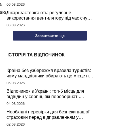
світу
а
06.08.2026
жаю,
Лікарі застерігають: регулярне
використання вентилятору під час сну
може негативно вплинути на ваше
06.08.2026
здоров’я
Завантажити ще
ІСТОРІЯ ТА ВІДПОЧИНОК
Країна без узбережжя вразила туристів:
чому мандрівники обирають це місце на
відпочинок
05.08.2026
Відпочинок в Україні: топ-5 місць для
відвідин у серпні, які перевершать
закордонні враження
04.08.2026
Необхідні перевірки для безпеки вашої
страховки перед відправленням у
подорож
02.08.2026