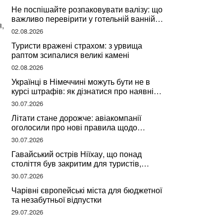
Не поспішайте розпаковувати валізу: що
важливо перевірити у готельній ванній
,
за словами досвідченої мандрівниці
02.08.2026
Туристи вражені страхом: з урвища
раптом зсипалися великі камені
02.08.2026
Українці в Німеччині можуть бути не в
курсі штрафів: як дізнатися про наявні
борги
30.07.2026
Літати стане дорожче: авіакомпанії
оголосили про нові правила щодо
вибору місць
30.07.2026
Гавайський острів Ніїхау, що понад
століття був закритим для туристів,
починає приймати перших відвідувачів
30.07.2026
Чарівні європейські міста для бюджетної
та незабутньої відпустки
29.07.2026