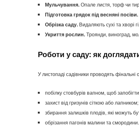
Мульчування.
Опале листя, торф чи тир
Підготовка грядок під весняні посіви.
Обрізка саду.
Видаляють сухі та хворі г
Укриття рослин.
Троянди, виноград, мол
Роботи у саду: як догляда
У листопаді садівники проводять фінальні о
побілку стовбурів вапном, щоб запобіг
захист від гризунів сіткою або лапником;
збирання залишків плодів, які можуть б
обрізання пагонів малини та смородини.