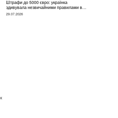
Штрафи до 5000 євро: українка
здивувала незвичайними правилами в
Німеччині та поділилася правдою
29.07.2026
к