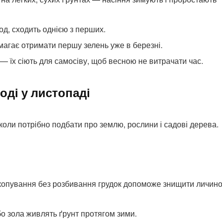
д, сходить однією з перших.
агає отримати першу зелень уже в березні.
— їх сіють для самосіву, щоб весною не витрачати час.
оді у листопаді
оли потрібно подбати про землю, рослини і садові дерева.
опування без розбивання грудок допоможе знищити личино
бо зола живлять ґрунт протягом зими.