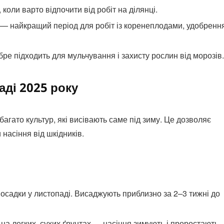
коли варто відпочити від робіт на ділянці.
— найкращий період для робіт із коренеплодами, удобрення
ре підходить для мульчування і захисту рослин від морозів.
ді 2025 року
багато культур, які висівають саме під зиму. Це дозволяє
 насіння від шкідників.
садки у листопаді. Висаджують приблизно за 2–3 тижні до
ь на легких, сухих ґрунтах — насіння зимують і проростають