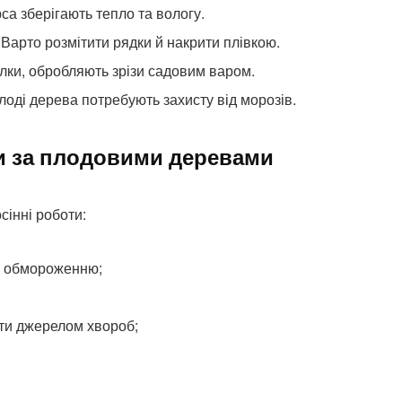
са зберігають тепло та вологу.
Варто розмітити рядки й накрити плівкою.
ілки, обробляють зрізи садовим варом.
оді дерева потребують захисту від морозів.
ти за плодовими деревами
сінні роботи:
ти обмороженню;
ути джерелом хвороб;