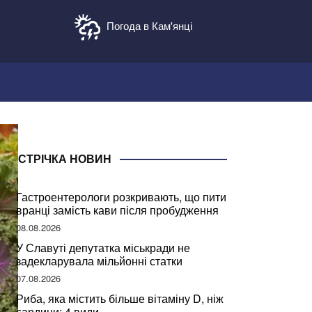
Погода в Кам'янці
СТРІЧКА НОВИН
Гастроентерологи розкривають, що пити
вранці замість кави після пробудження
08.08.2026
У Славуті депутатка міськради не
задекларувала мільйонні статки
07.08.2026
Риба, яка містить більше вітаміну D, ніж
сардини: 4 види