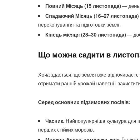
Повний Місяць (15 листопада)
— день, 
Спадаючий Місяць (16–27 листопада)
перекопування та підготовки землі.
Кінець місяця (28–30 листопада)
— доб
Що можна садити в листопа
Хоча здається, що земля вже відпочиває, є 
отримати ранній урожай навесні і захистити
Серед основних підзимових посівів:
Часник.
Найпопулярніша культура для по
перших стійких морозів.
Морква, буряк, петрушка, кріп.
Їх сіют