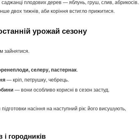
саджанці плодових дерев — яблунь, груш, слив, абрикосів.
нше двох тижнів, аби коріння встигло прижитися.
останній урожай сезону
им зайнятися.
коренеплоди, селеру, пастернак
.
ння
— кріп, петрушку, чебрець.
обини
— вони особливо корисні в сезон застуд.
 підготовки насіння на наступний рік: його висушують,
в і городників