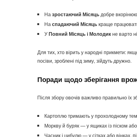
На
зростаючий Місяць
добре вкорінюю
На
спадаючий Місяць
краще працювати
У
Повний Місяць і Молодик
не варто н
Для тих, хто вірить у народні прикмети: як
посіви, зроблені під зиму, зійдуть дружно.
Поради щодо зберігання вро
Після збору овочів важливо правильно їх з
Картоплю тримають у прохолодному тем
Моркву й буряк — у ящиках із піском або
Часник і цибулю — у сітках або вінках, п