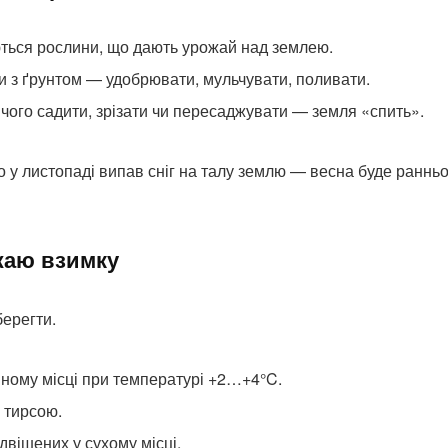
ться рослини, що дають урожай над землею.
 з ґрунтом — удобрювати, мульчувати, поливати.
ічого садити, зрізати чи пересаджувати — земля «спить».
що у листопаді випав сніг на талу землю — весна буде ранньо
жаю взимку
берегти.
ному місці при температурі +2…+4°C.
 тирсою.
ідвішених у сухому місці.