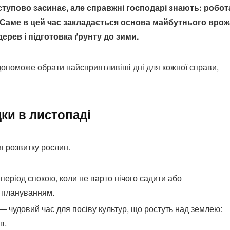
тупово засинає, але справжні господарі знають: робот
. Саме в цей час закладається основа майбутнього вро
ерев і підготовка ґрунту до зими.
допоможе обрати найсприятливіші дні для кожної справи,
ки в листопаді
я розвитку рослин.
період спокою, коли не варто нічого садити або
я плануванням.
— чудовий час для посіву культур, що ростуть над землею:
в.