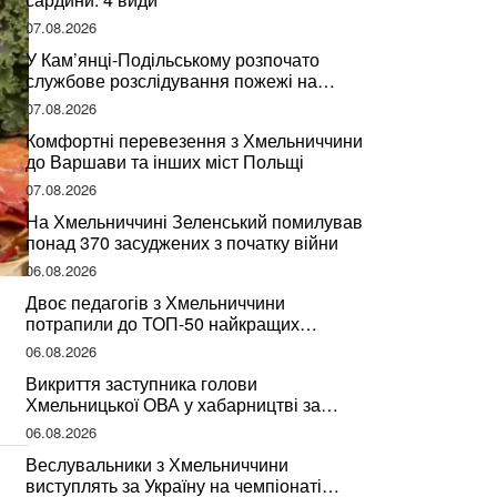
07.08.2026
У Кам’янці-Подільському розпочато
службове розслідування пожежі на
сміттєзвалищі
07.08.2026
Комфортні перевезення з Хмельниччини
до Варшави та інших міст Польщі
07.08.2026
На Хмельниччині Зеленський помилував
понад 370 засуджених з початку війни
06.08.2026
Двоє педагогів з Хмельниччини
потрапили до ТОП-50 найкращих
учителів України
06.08.2026
Викриття заступника голови
Хмельницької ОВА у хабарництві за
підписання контрактів на ремонт доріг
06.08.2026
Веслувальники з Хмельниччини
виступлять за Україну на чемпіонаті