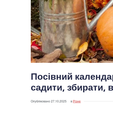
Посівний календа
садити, збирати, 
Опубліковано
27.10.2025
в
Різне