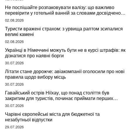
Не поспішайте розпаковувати валізу: що важливо
перевірити у готельній ванній за словами досвідченої
мандрівниці
02.08.2026
Туристи вражені страхом: з урвища раптом зсипалися
великі камені
02.08.2026
Українці в Німеччині можуть бути не в курсі штрафів: як
дізнатися про наявні борги
30.07.2026
Літати стане дорожче: авіакомпанії оголосили про нові
правила щодо вибору місць
30.07.2026
Гавайський острів Ніїхау, що понад століття був
закритим для туристів, починає приймати перших
відвідувачів
30.07.2026
Чарівні європейські міста для бюджетної та
незабутньої відпустки
29.07.2026