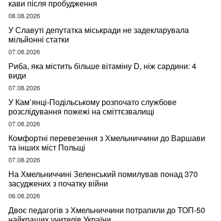
кави після пробудження
08.08.2026
У Славуті депутатка міськради не задекларувала
мільйонні статки
07.08.2026
Риба, яка містить більше вітаміну D, ніж сардини: 4
види
07.08.2026
У Кам’янці-Подільському розпочато службове
розслідування пожежі на сміттєзвалищі
07.08.2026
Комфортні перевезення з Хмельниччини до Варшави
та інших міст Польщі
07.08.2026
На Хмельниччині Зеленський помилував понад 370
засуджених з початку війни
06.08.2026
Двоє педагогів з Хмельниччини потрапили до ТОП-50
найкращих учителів України