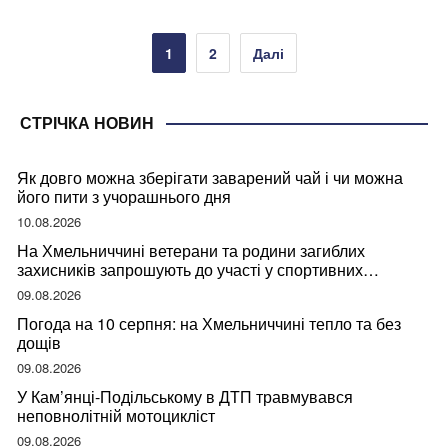
Пагінація
1
2
Далі
записів
СТРІЧКА НОВИН
Як довго можна зберігати заварений чай і чи можна
його пити з учорашнього дня
10.08.2026
На Хмельниччині ветерани та родини загиблих
захисників запрошують до участі у спортивних
змаганнях
09.08.2026
Погода на 10 серпня: на Хмельниччині тепло та без
дощів
09.08.2026
У Кам’янці-Подільському в ДТП травмувався
неповнолітній мотоцикліст
09.08.2026