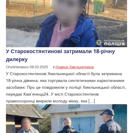
У Старокостянтинові затримали 18-річну
дилерку
Опубліковано
08.03.2025
в
Новини Хмельниччини
У Старокостянтинові Хмельницької області була затримана
18-річна дівчина, яка торгувала синтетичними наркотичними
засобами. Про це повідомили у поліції Хмельницької області,
передає Кам’янець24. У місті Старокостянтинів
правоохоронці викрили молоду жінку, яка […]