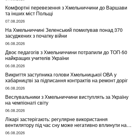
Комфортні перевезення з Хмельниччини до Варшави
та інших міст Польщі
07.08.2026
На Хмельниччині Зеленський помилував понад 370
засуджених з початку війни
06.08.2026
Двоє педагогів з Хмельниччини потрапили до ТОП-50
найкращих учителів України
06.08.2026
Викриття заступника голови Хмельницької ОВА у
хабарництві за підписання контрактів на ремонт доріг
06.08.2026
Веслувальники з Хмельниччини виступлять за Україну
на чемпіонаті світу
06.08.2026
Лікарі застерігають: регулярне використання
вентилятору під час сну може негативно вплинути на
ваше здоров’я
06.08.2026