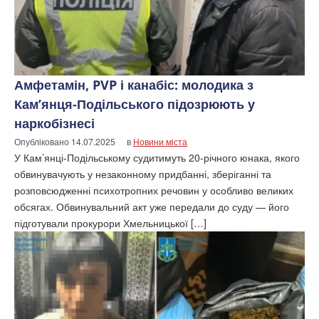
Амфетамін, PVP і канабіс: молодика з
Кам’янця-Подільського підозрюють у
наркобізнесі
Опубліковано
14.07.2025
в
Новини міста
У Кам’янці-Подільському судитимуть 20-річного юнака, якого
обвинувачують у незаконному придбанні, зберіганні та
розповсюдженні психотропних речовин у особливо великих
обсягах. Обвинувальний акт уже передали до суду — його
підготували прокурори Хмельницької […]