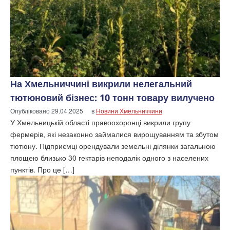
На Хмельниччині викрили нелегальний
тютюновий бізнес: 10 тонн товару вилучено
Опубліковано
29.04.2025
в
Новини Хмельниччини
У Хмельницькій області правоохоронці викрили групу
фермерів, які незаконно займалися вирощуванням та збутом
тютюну. Підприємці орендували земельні ділянки загальною
площею близько 30 гектарів неподалік одного з населених
пунктів. Про це […]