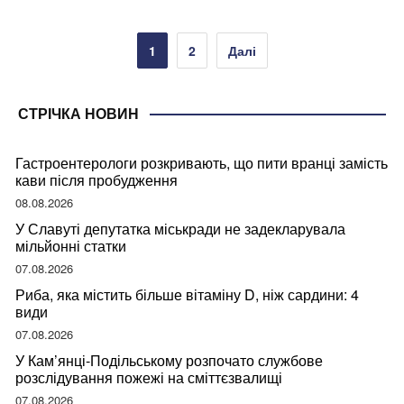
Пагінація
1
2
Далі
записів
СТРІЧКА НОВИН
Гастроентерологи розкривають, що пити вранці замість
кави після пробудження
08.08.2026
У Славуті депутатка міськради не задекларувала
мільйонні статки
07.08.2026
Риба, яка містить більше вітаміну D, ніж сардини: 4
види
07.08.2026
У Кам’янці-Подільському розпочато службове
розслідування пожежі на сміттєзвалищі
07.08.2026