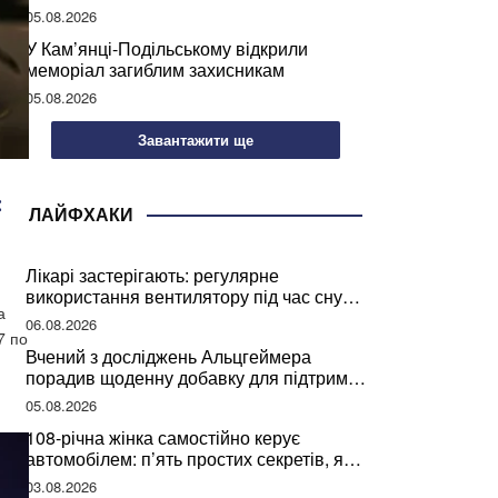
05.08.2026
У Кам’янці-Подільському відкрили
меморіал загиблим захисникам
05.08.2026
Завантажити ще
:
ЛАЙФХАКИ
Лікарі застерігають: регулярне
використання вентилятору під час сну
а
може негативно вплинути на ваше
06.08.2026
здоров’я
7 по
Вчений з досліджень Альцгеймера
порадив щоденну добавку для підтримки
мозкової діяльності
05.08.2026
108-річна жінка самостійно керує
автомобілем: п’ять простих секретів, які
допомогли їй дожити до століття
03.08.2026