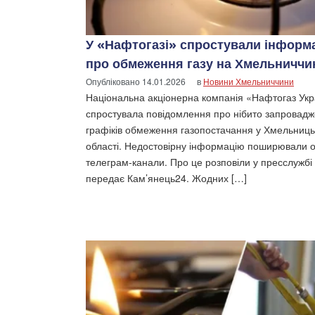
У «Нафтогазі» спростували інформ
про обмеження газу на Хмельниччи
Опубліковано
14.01.2026
в
Новини Хмельниччини
Національна акціонерна компанія «Нафтогаз Укр
спростувала повідомлення про нібито запровад
графіків обмеження газопостачання у Хмельниць
області. Недостовірну інформацію поширювали о
телеграм-канали. Про це розповіли у пресслужбі 
передає Кам’янець24. Жодних […]