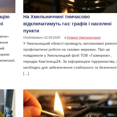
ацію
На Хмельниччині тимчасово
ні
відключатимуть газ: графік і населені
пункти
аїни»
Опубліковано
22.09.2025
в
Новини Хмельниччини
ження
У Хмельницькій області проведуть заплановані ремон
кій
профілактичні роботи на газових мережах. Про це
кремі
повідомили у Хмельницькій філії ТОВ «Газмережі»,
компанії,
передає Кам’янець24. За інформацією підприємства, 
необхідно для забезпечення стабільного та безпечног
[…]