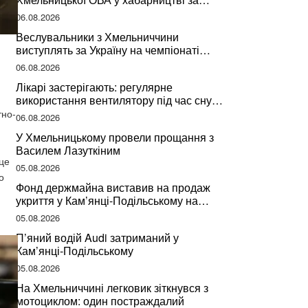
підписання контрактів на ремонт доріг
06.08.2026
Веслувальники з Хмельниччини
виступлять за Україну на чемпіонаті
світу
06.08.2026
Лікарі застерігають: регулярне
використання вентилятору під час сну
може негативно вплинути на ваше
тно-
06.08.2026
здоров’я
У Хмельницькому провели прощання з
Василем Лазуткіним
це
05.08.2026
о
Фонд держмайна виставив на продаж
укриття у Кам’янці-Подільському на
Хмельниччині
05.08.2026
П’яний водій Audi затриманий у
Кам’янці-Подільському
05.08.2026
На Хмельниччині легковик зіткнувся з
мотоциклом: один постраждалий