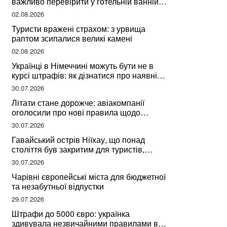
важливо перевірити у готельній ванній
за словами досвідченої мандрівниці
02.08.2026
Туристи вражені страхом: з урвища
раптом зсипалися великі камені
02.08.2026
Українці в Німеччині можуть бути не в
курсі штрафів: як дізнатися про наявні
борги
30.07.2026
Літати стане дорожче: авіакомпанії
оголосили про нові правила щодо
вибору місць
30.07.2026
Гавайський острів Ніїхау, що понад
століття був закритим для туристів,
починає приймати перших відвідувачів
30.07.2026
Чарівні європейські міста для бюджетної
та незабутньої відпустки
29.07.2026
Штрафи до 5000 євро: українка
здивувала незвичайними правилами в