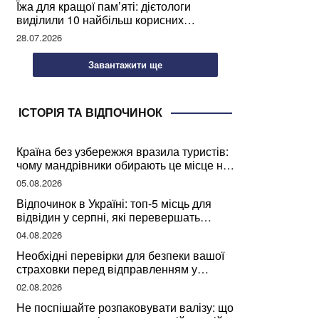
Їжа для кращої пам’яті: дієтологи
виділили 10 найбільш корисних
продуктів
28.07.2026
Завантажити ще
ІСТОРІЯ ТА ВІДПОЧИНОК
Країна без узбережжя вразила туристів:
чому мандрівники обирають це місце на
відпочинок
05.08.2026
Відпочинок в Україні: топ-5 місць для
відвідин у серпні, які перевершать
закордонні враження
04.08.2026
Необхідні перевірки для безпеки вашої
страховки перед відправленням у
подорож
02.08.2026
Не поспішайте розпаковувати валізу: що