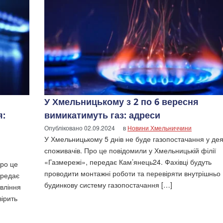
У Хмельницькому з 2 по 6 вересня
я:
вимикатимуть газ: адреси
Опубліковано
02.09.2024
в
Новини Хмельниччини
У Хмельницькому 5 днів не буде газопостачання у де
споживачів. Про це повідомили у Хмельницькій філії
«Газмережі», передає Кам’янець24. Фахівці будуть
Про це
проводити монтажні роботи та перевіряти внутрішньо
ередає
будинкову систему газопостачання […]
вління
вірить