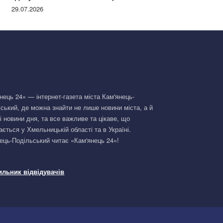
Німеччині та поділилася правдою
29.07.2026
нець 24» — інтернет-газета міста Кам'янець-
ський, де можна знайти не лише новини міста, а й
і новини дня, та все важливе та цікаве, що
ається у Хмельницькій області та в Україні.
ець-Подільський читає «Кам'янець 24»!