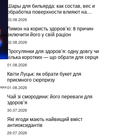
Шары для бильярда: как состав, вес и
обработка поверхности влияют на
динамику игры
03.08.2026
Лимон на користь здоров’ю: 8 причин
включити його у свій раціон
02.08.2026
Прогулянки для здоров’я: одну довгу чи
кілька коротких — що обрати для серця
01.08.2026
Квіти Луцьк: як обрати букет для
приємного сюрпризу
яких
01.08.2026
Чай зі смородини: його переваги для
здоров’я
30.07.2026
Які ягоди мають найвищий вміст
антиоксидантів
29.07.2026