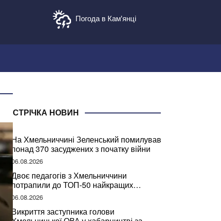
Погода в Кам'янці
СТРІЧКА НОВИН
На Хмельниччині Зеленський помилував
понад 370 засуджених з початку війни
06.08.2026
Двоє педагогів з Хмельниччини
потрапили до ТОП-50 найкращих
учителів України
06.08.2026
Викриття заступника голови
Хмельницької ОВА у хабарництві за