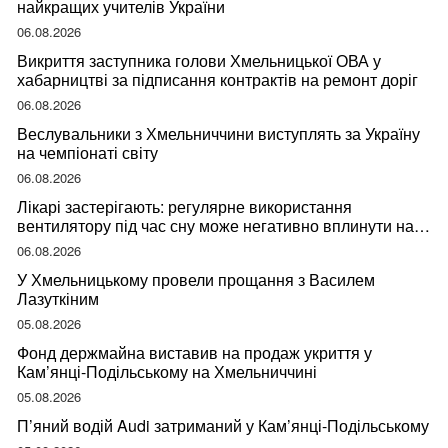
найкращих учителів України
06.08.2026
Викриття заступника голови Хмельницької ОВА у
хабарництві за підписання контрактів на ремонт доріг
06.08.2026
Веслувальники з Хмельниччини виступлять за Україну
на чемпіонаті світу
06.08.2026
Лікарі застерігають: регулярне використання
вентилятору під час сну може негативно вплинути на
ваше здоров’я
06.08.2026
У Хмельницькому провели прощання з Василем
Лазуткіним
05.08.2026
Фонд держмайна виставив на продаж укриття у
Кам’янці-Подільському на Хмельниччині
05.08.2026
П’яний водій Audi затриманий у Кам’янці-Подільському