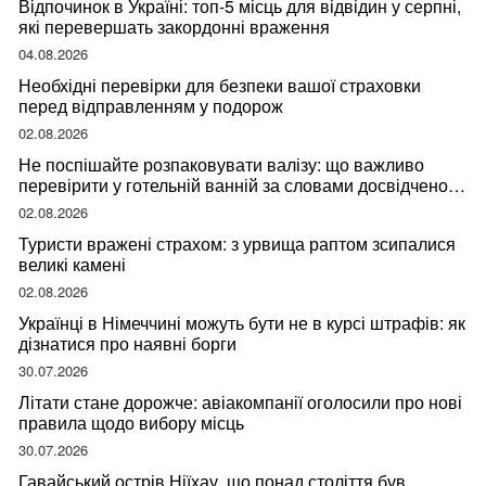
Відпочинок в Україні: топ-5 місць для відвідин у серпні,
які перевершать закордонні враження
04.08.2026
Необхідні перевірки для безпеки вашої страховки
перед відправленням у подорож
02.08.2026
Не поспішайте розпаковувати валізу: що важливо
перевірити у готельній ванній за словами досвідченої
мандрівниці
02.08.2026
Туристи вражені страхом: з урвища раптом зсипалися
великі камені
02.08.2026
Українці в Німеччині можуть бути не в курсі штрафів: як
дізнатися про наявні борги
30.07.2026
Літати стане дорожче: авіакомпанії оголосили про нові
правила щодо вибору місць
30.07.2026
Гавайський острів Ніїхау, що понад століття був