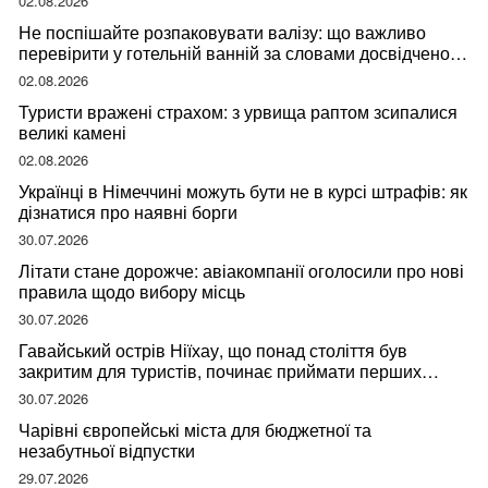
02.08.2026
Не поспішайте розпаковувати валізу: що важливо
перевірити у готельній ванній за словами досвідченої
мандрівниці
02.08.2026
Туристи вражені страхом: з урвища раптом зсипалися
великі камені
02.08.2026
Українці в Німеччині можуть бути не в курсі штрафів: як
дізнатися про наявні борги
30.07.2026
Літати стане дорожче: авіакомпанії оголосили про нові
правила щодо вибору місць
30.07.2026
Гавайський острів Ніїхау, що понад століття був
закритим для туристів, починає приймати перших
відвідувачів
30.07.2026
Чарівні європейські міста для бюджетної та
незабутньої відпустки
29.07.2026