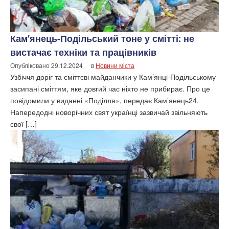
Кам’янець-Подільський тоне у смітті: не
вистачає техніки та працівників
Опубліковано
29.12.2024
в
Новини міста
Узбіччя доріг та сміттєві майданчики у Кам’янці-Подільському
засипані сміттям, яке довгий час ніхто не прибирає. Про це
повідомили у виданні «Поділля», передає Кам’янець24.
Напередодні новорічних свят українці зазвичай звільняють
свої […]