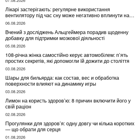
07.08.2026
Лікарі застерігають: регулярне використання
вентилятору під час сну може негативно вплинути на
ваше здоров’я
06.08.2026
Вчений з досліджень Альцгеймера порадив щоденну
добавку для підтримки мозкової діяльності
05.08.2026
108-річна жінка самостійно керує автомобілем: п’ять
простих секретів, які допомогли їй дожити до століття
03.08.2026
Шары для бильярда: как состав, вес и обработка
поверхности влияют на динамику игры
03.08.2026
Лимон на користь здоров’ю: 8 причин включити його у
свій раціон
02.08.2026
Прогулянки для здоров’я: одну довгу чи кілька коротких
— що обрати для серця
01.08.2026