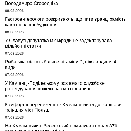
Володимира Огородніка
08.08.2026
Гастроентерологи розкривають, що пити вранці замість
кави після пробудження
08.08.2026
У Славуті депутатка міськради не задекларувала
мільйонні статки
07.08.2026
Риба, яка містить більше вітаміну D, ніж сардини: 4
види
07.08.2026
У Кам’янці-Подільському розпочато службове
розслідування пожежі на сміттєзвалищі
07.08.2026
Комфортні перевезення з Хмельниччини до Варшави
та інших міст Польщі
07.08.2026
На Хмельниччині Зеленський помилував понад 370