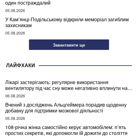
один постраждалий
05.08.2026
У Кам’янці-Подільському відкрили меморіал загиблим
захисникам
05.08.2026
Завантажити ще
ЛАЙФХАКИ
Лікарі застерігають: регулярне використання
вентилятору під час сну може негативно вплинути на
ваше здоров’я
06.08.2026
Вчений з досліджень Альцгеймера порадив щоденну
добавку для підтримки мозкової діяльності
05.08.2026
108-річна жінка самостійно керує автомобілем: п’ять
простих секретів, які допомогли їй дожити до століття