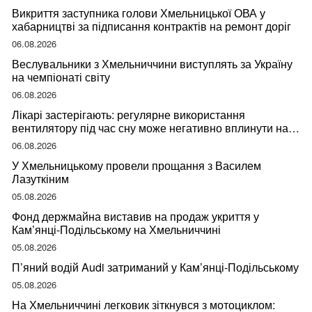
Викриття заступника голови Хмельницької ОВА у
хабарництві за підписання контрактів на ремонт доріг
06.08.2026
Веслувальники з Хмельниччини виступлять за Україну
на чемпіонаті світу
06.08.2026
Лікарі застерігають: регулярне використання
вентилятору під час сну може негативно вплинути на
ваше здоров’я
06.08.2026
У Хмельницькому провели прощання з Василем
Лазуткіним
05.08.2026
Фонд держмайна виставив на продаж укриття у
Кам’янці-Подільському на Хмельниччині
05.08.2026
П’яний водій Audi затриманий у Кам’янці-Подільському
05.08.2026
На Хмельниччині легковик зіткнувся з мотоциклом: