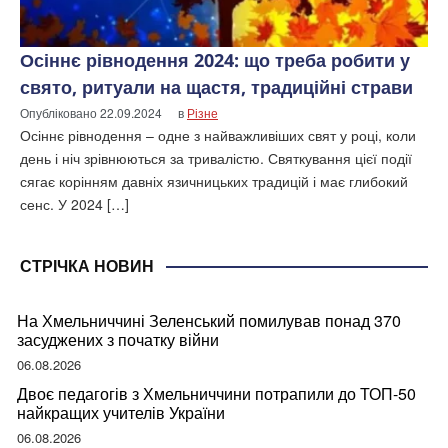
Осіннє рівнодення 2024: що треба робити у
свято, ритуали на щастя, традиційні страви
Опубліковано
22.09.2024
в
Різне
Осіннє рівнодення – одне з найважливіших свят у році, коли
день і ніч зрівнюються за тривалістю. Святкування цієї події
сягає корінням давніх язичницьких традицій і має глибокий
сенс. У 2024 […]
СТРІЧКА НОВИН
На Хмельниччині Зеленський помилував понад 370
засуджених з початку війни
06.08.2026
Двоє педагогів з Хмельниччини потрапили до ТОП-50
найкращих учителів України
06.08.2026