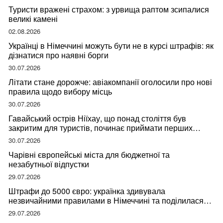
Туристи вражені страхом: з урвища раптом зсипалися
великі камені
02.08.2026
Українці в Німеччині можуть бути не в курсі штрафів: як
дізнатися про наявні борги
30.07.2026
Літати стане дорожче: авіакомпанії оголосили про нові
правила щодо вибору місць
30.07.2026
Гавайський острів Ніїхау, що понад століття був
закритим для туристів, починає приймати перших
відвідувачів
30.07.2026
Чарівні європейські міста для бюджетної та
незабутньої відпустки
29.07.2026
Штрафи до 5000 євро: українка здивувала
незвичайними правилами в Німеччині та поділилася
правдою
29.07.2026