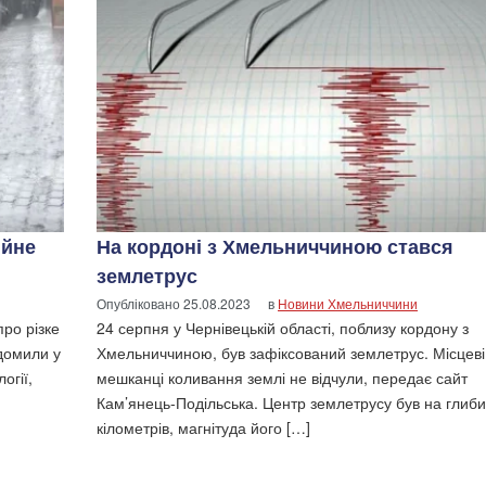
ійне
На кордоні з Хмельниччиною стався
землетрус
Опубліковано
25.08.2023
в
Новини Хмельниччини
ро різке
24 серпня у Чернівецькій області, поблизу кордону з
домили у
Хмельниччиною, був зафіксований землетрус. Місцеві
огії,
мешканці коливання землі не відчули, передає сайт
Кам’янець-Подільська. Центр землетрусу був на глиби
кілометрів, магнітуда його […]