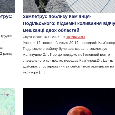
трус:
Землетрус поблизу Кам’янця-
Подільського: підземні коливання відч
мешканці двох областей
 грудня
Опубліковано
16.10.2025
в
Новини міста
 в
Увечері 15 жовтня, близько 20:15, неподалік Кам’янец
ає
Подільського району було зафіксовано землетрус
2 ранку,
магнітудою 2,1. Про це повідомляє Головний центр
спеціального контролю, передає Кам’янець24. Центр
здійснює спостереження за сейсмічною активністю на
території […]