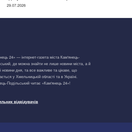
Німеччині та поділилася правдою
29.07.2026
нець 24» — інтернет-газета міста Кам'янець-
ський, де можна знайти не лише новини міста, а й
і новини дня, та все важливе та цікаве, що
ається у Хмельницькій області та в Україні.
ець-Подільський читає «Кам'янець 24»!