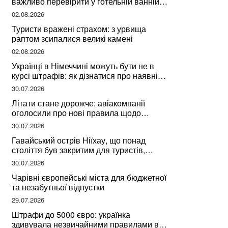
важливо перевірити у готельній ванній
за словами досвідченої мандрівниці
02.08.2026
Туристи вражені страхом: з урвища
раптом зсипалися великі камені
02.08.2026
Українці в Німеччині можуть бути не в
курсі штрафів: як дізнатися про наявні
борги
30.07.2026
Літати стане дорожче: авіакомпанії
оголосили про нові правила щодо
вибору місць
30.07.2026
Гавайський острів Ніїхау, що понад
століття був закритим для туристів,
починає приймати перших відвідувачів
30.07.2026
Чарівні європейські міста для бюджетної
та незабутньої відпустки
29.07.2026
Штрафи до 5000 євро: українка
здивувала незвичайними правилами в