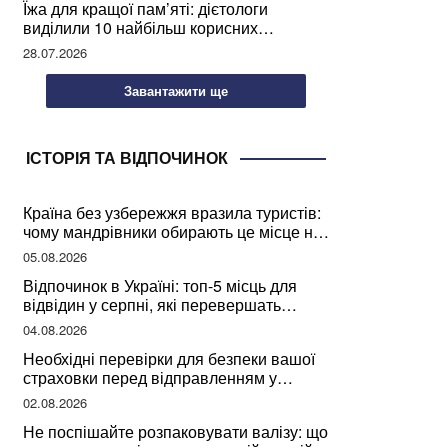
Їжа для кращої пам’яті: дієтологи
виділили 10 найбільш корисних
продуктів
28.07.2026
Завантажити ще
ІСТОРІЯ ТА ВІДПОЧИНОК
Країна без узбережжя вразила туристів:
чому мандрівники обирають це місце на
відпочинок
05.08.2026
Відпочинок в Україні: топ-5 місць для
відвідин у серпні, які перевершать
закордонні враження
04.08.2026
Необхідні перевірки для безпеки вашої
страховки перед відправленням у
подорож
02.08.2026
Не поспішайте розпаковувати валізу: що