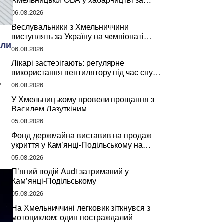
підписання контрактів на ремонт доріг
06.08.2026
Веслувальники з Хмельниччини
виступлять за Україну на чемпіонаті
ули
світу
06.08.2026
Лікарі застерігають: регулярне
використання вентилятору під час сну
може негативно вплинути на ваше
ь-
06.08.2026
здоров’я
У Хмельницькому провели прощання з
Василем Лазуткіним
05.08.2026
Фонд держмайна виставив на продаж
укриття у Кам’янці-Подільському на
Хмельниччині
05.08.2026
П’яний водій Audi затриманий у
Кам’янці-Подільському
05.08.2026
На Хмельниччині легковик зіткнувся з
мотоциклом: один постраждалий