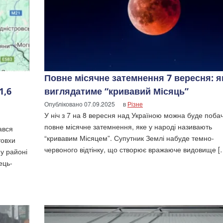
Повне місячне затемнення 7 вересня: я
1,6
виглядатиме “кривавий Місяць”
Опубліковано
07.09.2025
в
Різне
У ніч з 7 на 8 вересня над Україною можна буде поба
повне місячне затемнення, яке у народі називають
ався
“кривавим Місяцем”. Супутник Землі набуде темно-
товхи
червоного відтінку, що створює вражаюче видовище [
у районі
ець-