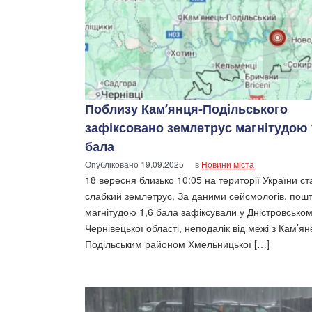
Поблизу Кам’янця-Подільського
зафіксовано землетрус магнітудою 
бала
Опубліковано
19.09.2025
в
Новини міста
18 вересня близько 10:05 на території України ст
слабкий землетрус. За даними сейсмологів, пош
магнітудою 1,6 бала зафіксували у Дністровськом
Чернівецької області, неподалік від межі з Кам’ян
Подільським районом Хмельницької […]