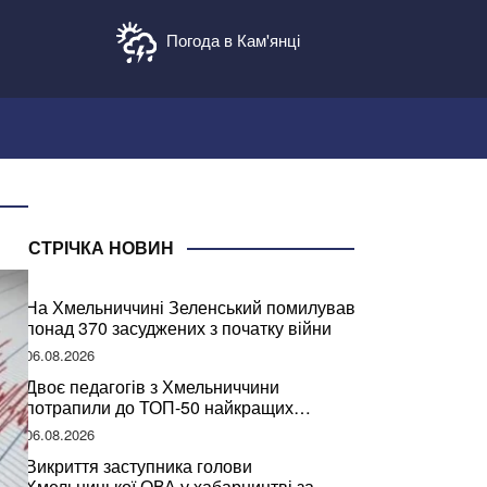
Погода в Кам'янці
СТРІЧКА НОВИН
На Хмельниччині Зеленський помилував
понад 370 засуджених з початку війни
06.08.2026
Двоє педагогів з Хмельниччини
потрапили до ТОП-50 найкращих
учителів України
06.08.2026
Викриття заступника голови
Хмельницької ОВА у хабарництві за