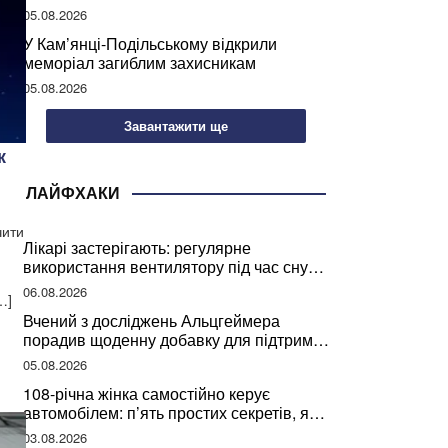
05.08.2026
У Кам’янці-Подільському відкрили
меморіал загиблим захисникам
05.08.2026
Завантажити ще
к
ЛАЙФХАКИ
чити
Лікарі застерігають: регулярне
використання вентилятору під час сну
може негативно вплинути на ваше
06.08.2026
…]
здоров’я
Вчений з досліджень Альцгеймера
порадив щоденну добавку для підтримки
мозкової діяльності
05.08.2026
108-річна жінка самостійно керує
автомобілем: п’ять простих секретів, які
допомогли їй дожити до століття
03.08.2026