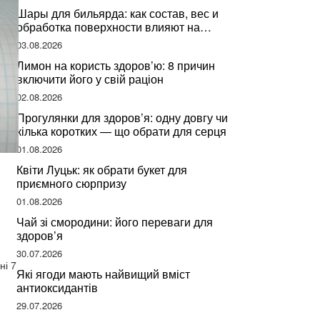
Шары для бильярда: как состав, вес и
обработка поверхности влияют на
динамику игры
03.08.2026
Лимон на користь здоров’ю: 8 причин
включити його у свій раціон
02.08.2026
Прогулянки для здоров’я: одну довгу чи
кілька коротких — що обрати для серця
01.08.2026
Квіти Луцьк: як обрати букет для
приємного сюрпризу
01.08.2026
Чай зі смородини: його переваги для
здоров’я
30.07.2026
ні 7
Які ягоди мають найвищий вміст
антиоксидантів
29.07.2026