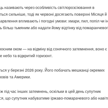
ь називають через особливість світлорозсіювання в
ться сильніше, тоді як червоні досягають поверхні Місяця й
арвлення впливають і погодні умови: хмари, пил, попіл чи і
ь більш тьмяним або надати йому відтінку від помаранчево
оєним оком — на відміну від сонячного затемнення, воно є
 небо та відкритий горизонт.
ься у березні 2026 року. Його побачать мешканці окремих
тровів та Америки.
 під час інших затемнень, оскільки в цей день супутник
ться, що супутник набуватиме іржаво-помарачевого або навіт