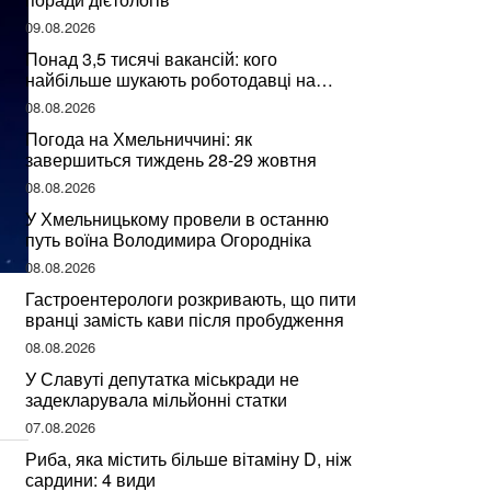
09.08.2026
Понад 3,5 тисячі вакансій: кого
найбільше шукають роботодавці на
Хмельниччині
08.08.2026
Погода на Хмельниччині: як
завершиться тиждень 28-29 жовтня
08.08.2026
У Хмельницькому провели в останню
путь воїна Володимира Огородніка
08.08.2026
Гастроентерологи розкривають, що пити
вранці замість кави після пробудження
08.08.2026
У Славуті депутатка міськради не
задекларувала мільйонні статки
07.08.2026
Риба, яка містить більше вітаміну D, ніж
сардини: 4 види