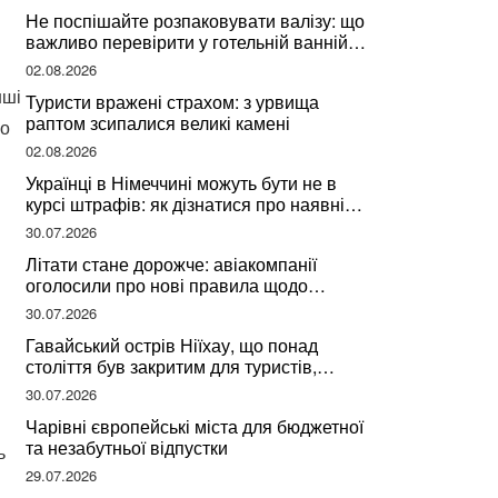
Не поспішайте розпаковувати валізу: що
важливо перевірити у готельній ванній
за словами досвідченої мандрівниці
02.08.2026
нші
Туристи вражені страхом: з урвища
раптом зсипалися великі камені
го
02.08.2026
Українці в Німеччині можуть бути не в
курсі штрафів: як дізнатися про наявні
борги
30.07.2026
Літати стане дорожче: авіакомпанії
оголосили про нові правила щодо
вибору місць
30.07.2026
Гавайський острів Ніїхау, що понад
століття був закритим для туристів,
починає приймати перших відвідувачів
30.07.2026
Чарівні європейські міста для бюджетної
та незабутньої відпустки
ь
29.07.2026