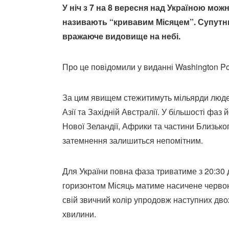
У ніч з 7 на 8 вересня над Україною мож
називають “кривавим Місяцем”. Супутни
вражаюче видовище на небі.
Про це повідомили у виданні Washington Po
За цим явищем стежитимуть мільярди людей
Азії та Західній Австралії. У більшості фаз
Нової Зеландії, Африки та частини Близько
затемнення залишиться непомітним.
Для України повна фаза триватиме з 20:30 д
горизонтом Місяць матиме насичене червон
свій звичний колір упродовж наступних дво
хвилини.