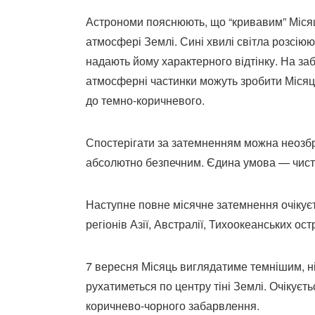
Астрономи пояснюють, що “кривавим” Місяц
атмосфері Землі. Сині хвилі світла розсіюю
надають йому характерного відтінку. На заб
атмосферні частинки можуть зробити Місяц
до темно-коричневого.
Спостерігати за затемненням можна неозбр
абсолютно безпечним. Єдина умова — чисте
Наступне повне місячне затемнення очікуєт
регіонів Азії, Австралії, Тихоокеанських ос
7 вересня Місяць виглядатиме темнішим, ніж
рухатиметься по центру тіні Землі. Очікує
коричнево-чорного забарвлення.