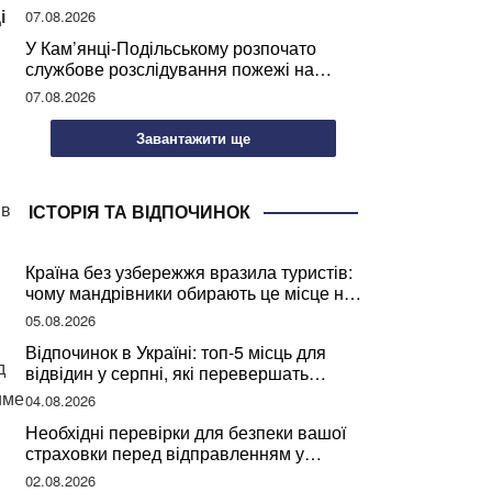
і
07.08.2026
У Кам’янці-Подільському розпочато
службове розслідування пожежі на
сміттєзвалищі
07.08.2026
Завантажити ще
 в
ІСТОРІЯ ТА ВІДПОЧИНОК
Країна без узбережжя вразила туристів:
чому мандрівники обирають це місце на
відпочинок
05.08.2026
Відпочинок в Україні: топ-5 місць для
д
відвідин у серпні, які перевершать
закордонні враження
име
04.08.2026
Необхідні перевірки для безпеки вашої
страховки перед відправленням у
подорож
02.08.2026