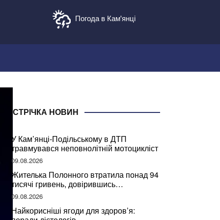
Погода в Кам'янці
СТРІЧКА НОВИН
У Кам’янці-Подільському в ДТП
травмувався неповнолітній мотоцикліст
09.08.2026
Жителька Полонного втратила понад 94
тисячі гривень, довірившись
псевдобанкіру
09.08.2026
Найкорисніші ягоди для здоров’я:
поради дієтологів