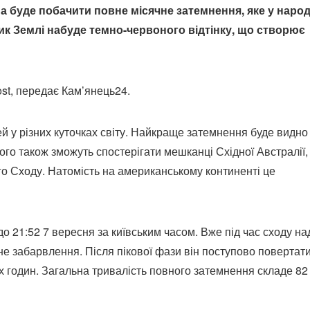
на буде побачити повне місячне затемнення, яке у народ
к Землі набуде темно-червоного відтінку, що створює
st, передає Кам’янець24.
 у різних куточках світу. Найкраще затемнення буде видно
 його також зможуть спостерігати мешканці Східної Австралії,
го Сходу. Натомість на американському континенті це
о 21:52 7 вересня за київським часом. Вже під час сходу на
е забарвлення. Після пікової фази він поступово повертат
х годин. Загальна тривалість повного затемнення складе 82