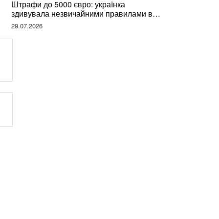
Штрафи до 5000 євро: українка
здивувала незвичайними правилами в
Німеччині та поділилася правдою
29.07.2026