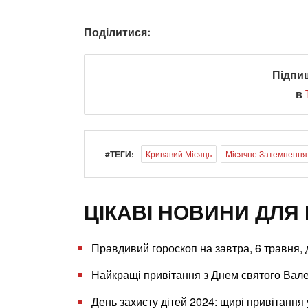
Поділитися:
Підпи
в
#ТЕГИ:
Кривавий Місяць
Місячне Затемнення
ЦІКАВІ НОВИНИ ДЛЯ 
Правдивий гороскоп на завтра, 6 травня, д
Найкращі привітання з Днем святого Вале
День захисту дітей 2024: щирі привітання 