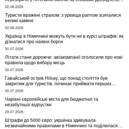
мандрівниці
02.08.2026
Туристи вражені страхом: з урвища раптом зсипалися
великі камені
02.08.2026
Українці в Німеччині можуть бути не в курсі штрафів: як
дізнатися про наявні борги
30.07.2026
Літати стане дорожче: авіакомпанії оголосили про нові
правила щодо вибору місць
30.07.2026
Гавайський острів Ніїхау, що понад століття був
закритим для туристів, починає приймати перших
відвідувачів
30.07.2026
Чарівні європейські міста для бюджетної та
незабутньої відпустки
29.07.2026
Штрафи до 5000 євро: українка здивувала
незвичайними правилами в Німеччині та поділилася