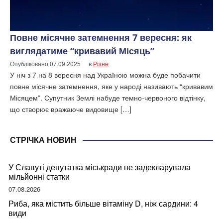
Повне місячне затемнення 7 вересня: як
виглядатиме “кривавий Місяць”
Опубліковано
07.09.2025
в
Різне
У ніч з 7 на 8 вересня над Україною можна буде побачити
повне місячне затемнення, яке у народі називають “кривавим
Місяцем”. Супутник Землі набуде темно-червоного відтінку,
що створює вражаюче видовище […]
СТРІЧКА НОВИН
У Славуті депутатка міськради не задекларувала
мільйонні статки
07.08.2026
Риба, яка містить більше вітаміну D, ніж сардини: 4
види