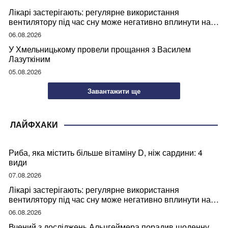
Лікарі застерігають: регулярне використання
вентилятору під час сну може негативно вплинути на
ваше здоров’я
06.08.2026
У Хмельницькому провели прощання з Василем
Лазуткіним
05.08.2026
Завантажити ще
ЛАЙФХАКИ
Риба, яка містить більше вітаміну D, ніж сардини: 4
види
07.08.2026
Лікарі застерігають: регулярне використання
вентилятору під час сну може негативно вплинути на
ваше здоров’я
06.08.2026
Вчений з досліджень Альцгеймера порадив щоденну