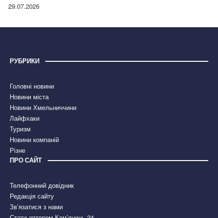
правдою
29.07.2026
РУБРИКИ
Головні новини
Новини міста
Новини Хмельниччини
Лайфхаки
Туризм
Новини компаній
Різне
ПРО САЙТ
Телефонний довідник
Редакція сайту
Зв’язатися з нами
Стати автором Кам’янець 24