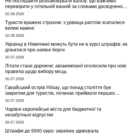
Не поспішайте розпаковувати валізу: що важливо
перевірити у готельній ванній за словами досвідченої
мандрівниці
02.08.2026
Туристи вражені страхом: з урвища раптом зсипалися
великі камені
02.08.2026
Українці в Німеччині можуть бути не в курсі штрафів: як
дізнатися про наявні борги
30.07.2026
Літати стане дорожче: авіакомпанії оголосили про нові
правила щодо вибору місць
30.07.2026
Гавайський острів Ніїхау, що понад століття був
закритим для туристів, починає приймати перших
відвідувачів
30.07.2026
Чарівні європейські міста для бюджетної та
незабутньої відпустки
29.07.2026
Штрафи до 5000 євро: українка здивувала