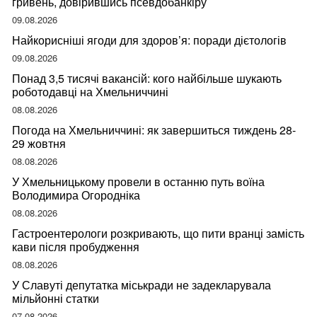
гривень, довірившись псевдобанкіру
09.08.2026
Найкорисніші ягоди для здоров’я: поради дієтологів
09.08.2026
Понад 3,5 тисячі вакансій: кого найбільше шукають
роботодавці на Хмельниччині
08.08.2026
Погода на Хмельниччині: як завершиться тиждень 28-
29 жовтня
08.08.2026
У Хмельницькому провели в останню путь воїна
Володимира Огородніка
08.08.2026
Гастроентерологи розкривають, що пити вранці замість
кави після пробудження
08.08.2026
У Славуті депутатка міськради не задекларувала
мільйонні статки
07.08.2026