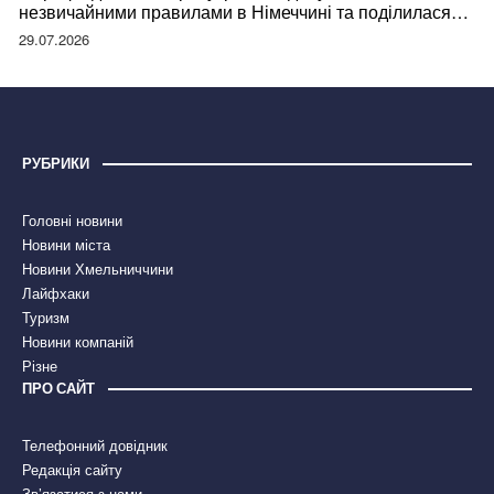
незвичайними правилами в Німеччині та поділилася
правдою
29.07.2026
РУБРИКИ
Головні новини
Новини міста
Новини Хмельниччини
Лайфхаки
Туризм
Новини компаній
Різне
ПРО САЙТ
Телефонний довідник
Редакція сайту
Зв’язатися з нами