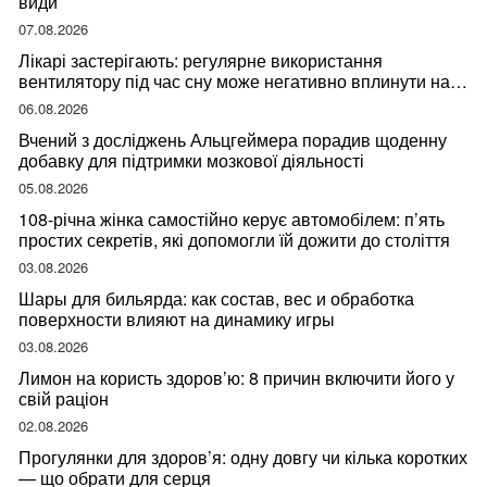
види
07.08.2026
Лікарі застерігають: регулярне використання
вентилятору під час сну може негативно вплинути на
ваше здоров’я
06.08.2026
Вчений з досліджень Альцгеймера порадив щоденну
добавку для підтримки мозкової діяльності
05.08.2026
108-річна жінка самостійно керує автомобілем: п’ять
простих секретів, які допомогли їй дожити до століття
03.08.2026
Шары для бильярда: как состав, вес и обработка
поверхности влияют на динамику игры
03.08.2026
Лимон на користь здоров’ю: 8 причин включити його у
свій раціон
02.08.2026
Прогулянки для здоров’я: одну довгу чи кілька коротких
— що обрати для серця