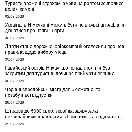
Туристи вражені страхом: з урвища раптом зсипалися
великі камені
02.08.2026
Українці в Німеччині можуть бути не в курсі штрафів: як
дізнатися про наявні борги
30.07.2026
Літати стане дорожче: авіакомпанії оголосили про нові
правила щодо вибору місць
30.07.2026
Гавайський острів Ніїхау, що понад століття був
закритим для туристів, починає приймати перших
відвідувачів
30.07.2026
Чарівні європейські міста для бюджетної та
незабутньої відпустки
29.07.2026
Штрафи до 5000 євро: українка здивувала
незвичайними правилами в Німеччині та поділилася
правдою
29.07.2026