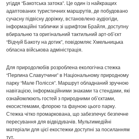
угіддя “Бакотська затока”. Це один із найкращих
адаптованих туристичних маршрутів, де побудовано
сучасну підвісну доріжку, встановлено аудіогіди,
інформаційні таблички зі шрифтом Брайля, доступну
вбиральню та оригінальний тактильний арт-об’єкт
“Відчуй Бакоту на дотик”, повідомляє Хмельницька
обласна військова адміністрація.
Для природолюбів розроблена екологічна стежка
“Перлина Славутчини” в Національному природному
парку “Мале Полісся”. Маршрут обладнаний зручною
навігацією, інформаційними знаками та стендами, які
ознайомлюють гостей з природними об’єктами,
екосистемами, флорою та фауною цього парку.
Стежка чітко промаркована, що забезпечує безпечне
пересування для відвідувачів. Мультимедійні
матеріали для цієї екостежки доступні за посиланням
тут.