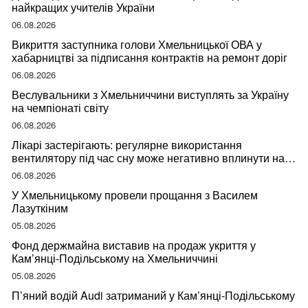
найкращих учителів України
06.08.2026
Викриття заступника голови Хмельницької ОВА у
хабарництві за підписання контрактів на ремонт доріг
06.08.2026
Веслувальники з Хмельниччини виступлять за Україну
на чемпіонаті світу
06.08.2026
Лікарі застерігають: регулярне використання
вентилятору під час сну може негативно вплинути на
ваше здоров’я
06.08.2026
У Хмельницькому провели прощання з Василем
Лазуткіним
05.08.2026
Фонд держмайна виставив на продаж укриття у
Кам’янці-Подільському на Хмельниччині
05.08.2026
П’яний водій Audi затриманий у Кам’янці-Подільському