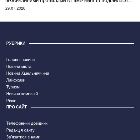
незвичайними правилами в Німеччині та поділилася
правдою
29.07.2026
РУБРИКИ
Головні новини
Новини міста
Новини Хмельниччини
Лайфхаки
Туризм
Новини компаній
Різне
ПРО САЙТ
Телефонний довідник
Редакція сайту
Зв’язатися з нами