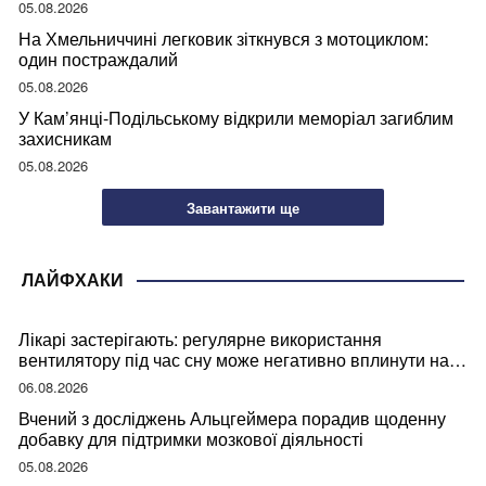
05.08.2026
На Хмельниччині легковик зіткнувся з мотоциклом:
один постраждалий
05.08.2026
У Кам’янці-Подільському відкрили меморіал загиблим
захисникам
05.08.2026
Завантажити ще
ЛАЙФХАКИ
Лікарі застерігають: регулярне використання
вентилятору під час сну може негативно вплинути на
ваше здоров’я
06.08.2026
Вчений з досліджень Альцгеймера порадив щоденну
добавку для підтримки мозкової діяльності
05.08.2026