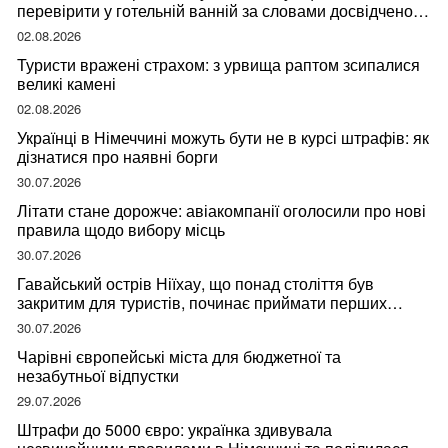
перевірити у готельній ванній за словами досвідченої
мандрівниці
02.08.2026
Туристи вражені страхом: з урвища раптом зсипалися
великі камені
02.08.2026
Українці в Німеччині можуть бути не в курсі штрафів: як
дізнатися про наявні борги
30.07.2026
Літати стане дорожче: авіакомпанії оголосили про нові
правила щодо вибору місць
30.07.2026
Гавайський острів Ніїхау, що понад століття був
закритим для туристів, починає приймати перших
відвідувачів
30.07.2026
Чарівні європейські міста для бюджетної та
незабутньої відпустки
29.07.2026
Штрафи до 5000 євро: українка здивувала