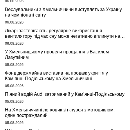
06.08.2026
Веслувальники з Хмельниччини виступлять за Україну
на чемпіонаті світу
06.08.2026
Лікарі застерігають: регулярне використання
вентилятору під час сну може негативно вплинути на
ваше здоров’я
06.08.2026
У Хмельницькому провели прощання з Василем
Лазуткіним
05.08.2026
Фонд держмайна виставив на продаж укриття у
Кам’янці-Подільському на Хмельниччині
05.08.2026
П’яний водій Audi затриманий у Кам’янці-Подільському
05.08.2026
На Хмельниччині легковик зіткнувся з мотоциклом:
один постраждалий
05.08.2026