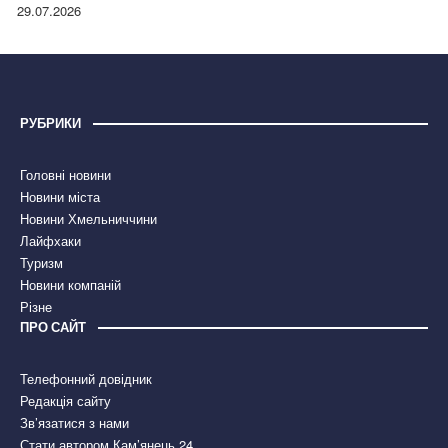
правдою
29.07.2026
РУБРИКИ
Головні новини
Новини міста
Новини Хмельниччини
Лайфхаки
Туризм
Новини компаній
Різне
ПРО САЙТ
Телефонний довідник
Редакція сайту
Зв’язатися з нами
Стати автором Кам’янець 24