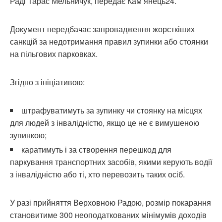
Раді Тарас Мельничук, передає Кам’янець24.
Документ передбачає запровадження жорсткіших
санкцій за недотримання правил зупинки або стоянки
на пільгових парковках.
Згідно з ініціативою:
штрафуватимуть за зупинку чи стоянку на місцях
для людей з інвалідністю, якщо це не є вимушеною
зупинкою;
каратимуть і за створення перешкод для
паркування транспортних засобів, якими керують водії
з інвалідністю або ті, хто перевозить таких осіб.
У разі прийняття Верховною Радою, розмір покарання
становитиме 300 неоподаткованих мінімумів доходів