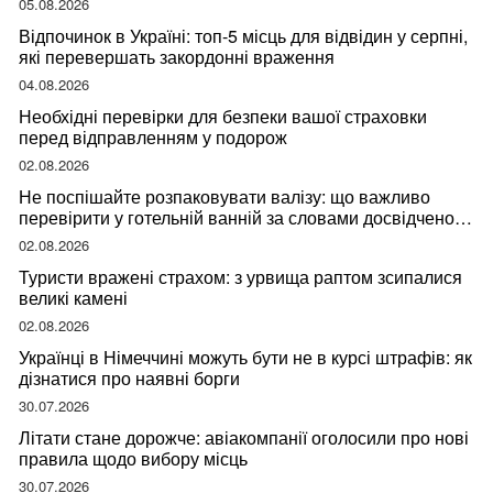
05.08.2026
Відпочинок в Україні: топ-5 місць для відвідин у серпні,
які перевершать закордонні враження
04.08.2026
Необхідні перевірки для безпеки вашої страховки
перед відправленням у подорож
02.08.2026
Не поспішайте розпаковувати валізу: що важливо
перевірити у готельній ванній за словами досвідченої
мандрівниці
02.08.2026
Туристи вражені страхом: з урвища раптом зсипалися
великі камені
02.08.2026
Українці в Німеччині можуть бути не в курсі штрафів: як
дізнатися про наявні борги
30.07.2026
Літати стане дорожче: авіакомпанії оголосили про нові
правила щодо вибору місць
30.07.2026