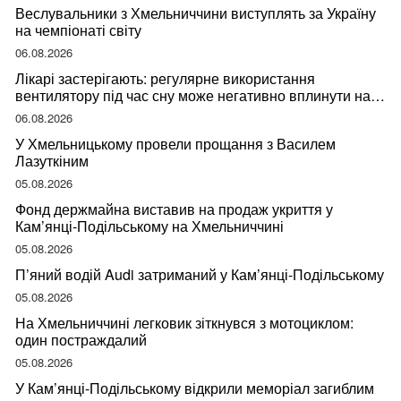
Веслувальники з Хмельниччини виступлять за Україну
на чемпіонаті світу
06.08.2026
Лікарі застерігають: регулярне використання
вентилятору під час сну може негативно вплинути на
ваше здоров’я
06.08.2026
У Хмельницькому провели прощання з Василем
Лазуткіним
05.08.2026
Фонд держмайна виставив на продаж укриття у
Кам’янці-Подільському на Хмельниччині
05.08.2026
П’яний водій Audi затриманий у Кам’янці-Подільському
05.08.2026
На Хмельниччині легковик зіткнувся з мотоциклом:
один постраждалий
05.08.2026
У Кам’янці-Подільському відкрили меморіал загиблим