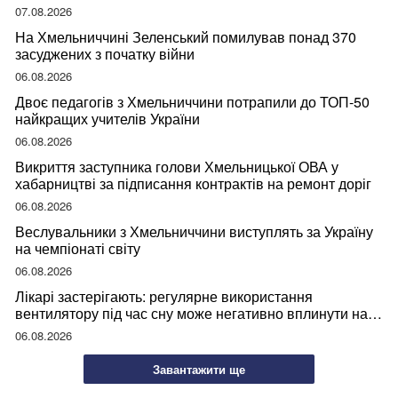
07.08.2026
На Хмельниччині Зеленський помилував понад 370
засуджених з початку війни
06.08.2026
Двоє педагогів з Хмельниччини потрапили до ТОП-50
найкращих учителів України
06.08.2026
Викриття заступника голови Хмельницької ОВА у
хабарництві за підписання контрактів на ремонт доріг
06.08.2026
Веслувальники з Хмельниччини виступлять за Україну
на чемпіонаті світу
06.08.2026
Лікарі застерігають: регулярне використання
вентилятору під час сну може негативно вплинути на
ваше здоров’я
06.08.2026
Завантажити ще