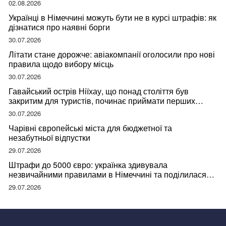
02.08.2026
Українці в Німеччині можуть бути не в курсі штрафів: як
дізнатися про наявні борги
30.07.2026
Літати стане дорожче: авіакомпанії оголосили про нові
правила щодо вибору місць
30.07.2026
Гавайський острів Ніїхау, що понад століття був
закритим для туристів, починає приймати перших
відвідувачів
30.07.2026
Чарівні європейські міста для бюджетної та
незабутньої відпустки
29.07.2026
Штрафи до 5000 євро: українка здивувала
незвичайними правилами в Німеччині та поділилася
правдою
29.07.2026