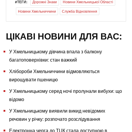
#ТЕГИ:
Дорожні Знаки
Новини Хмельницької Області
Новини Хмельниччини
Служба Відновлення
ЦІКАВІ НОВИНИ ДЛЯ ВАС:
У Хмельницькому дівчина впала з балкону
багатоповерхівки: стан важкий
Хлібороби Хмельниччини відмовляються
вирощувати пшеницю
У Хмельницькому серед ночі пролунали вибухи: що
відомо
У Хмельницькому виявили викид невідомих
речовин у річку: розпочато розслідування
Електронна черга до ТЦК стала доступною в