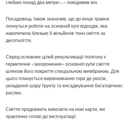
глибині понад два метри», – повідомив він.
Посадовець також зазначив, що до кінця травня
почнуться роботи на основній купі відходів, яка
накопичила близько 5 мільйонів тонн сміття за
десятиліття.
Серед основних цілей рекультивації полігону є
герметичне «захоронення» основної купи сміття
шляхом його покриття спеціальною мембраною. Для
цього планується вирівнювання гори до укосів,
укладання шару ґрунту та висаджування багаторічних
рослин.
Сміття продовжить вивозити на нові карти, які
практично готові до експлуатації.