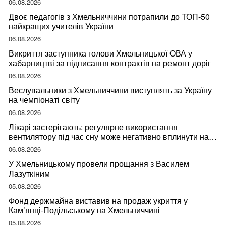
06.08.2026
Двоє педагогів з Хмельниччини потрапили до ТОП-50
найкращих учителів України
06.08.2026
Викриття заступника голови Хмельницької ОВА у
хабарництві за підписання контрактів на ремонт доріг
06.08.2026
Веслувальники з Хмельниччини виступлять за Україну
на чемпіонаті світу
06.08.2026
Лікарі застерігають: регулярне використання
вентилятору під час сну може негативно вплинути на
ваше здоров’я
06.08.2026
У Хмельницькому провели прощання з Василем
Лазуткіним
05.08.2026
Фонд держмайна виставив на продаж укриття у
Кам’янці-Подільському на Хмельниччині
05.08.2026