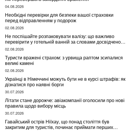
04.08.2026
Необхідні перевірки для безпеки вашої страховки
перед відправленням у подорож
02.08.2026
Не поспішайте розпаковувати валізу: що важливо
перевірити у готельній ванній за словами досвідченої
мандрівниці
02.08.2026
Туристи вражені страхом: з урвища раптом зсипалися
великі камені
02.08.2026
Українці в Німеччині можуть бути не в курсі штрафів: як
дізнатися про наявні борги
30.07.2026
Літати стане дорожче: авіакомпанії оголосили про нові
правила щодо вибору місць
30.07.2026
Гавайський острів Ніїхау, що понад століття був
закритим для туристів, починає приймати перших