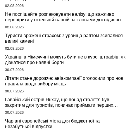
02.08.2026
Не поспішайте розпаковувати валізу: що важливо
перевірити у готельній ванній за словами досвідченої
мандрівниці
02.08.2026
Туристи вражені страхом: з урвища раптом зсипалися
великі камені
02.08.2026
Українці в Німеччині можуть бути не в курсі штрафів: як
дізнатися про наявні борги
30.07.2026
Літати стане дорожче: авіакомпанії оголосили про нові
правила щодо вибору місць
30.07.2026
Гавайський острів Ніїхау, що понад століття був
закритим для туристів, починає приймати перших
відвідувачів
30.07.2026
Чарівні європейські міста для бюджетної та
незабутньої відпустки