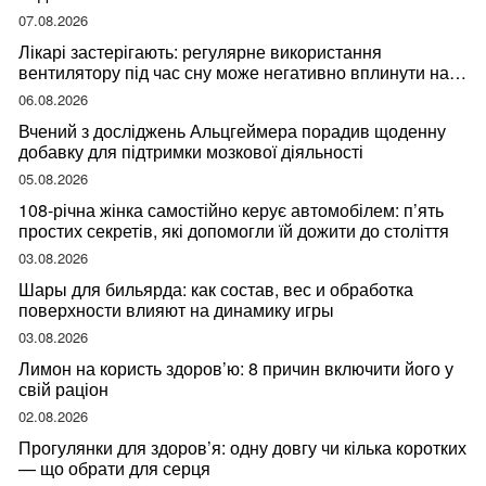
07.08.2026
Лікарі застерігають: регулярне використання
вентилятору під час сну може негативно вплинути на
ваше здоров’я
06.08.2026
Вчений з досліджень Альцгеймера порадив щоденну
добавку для підтримки мозкової діяльності
05.08.2026
108-річна жінка самостійно керує автомобілем: п’ять
простих секретів, які допомогли їй дожити до століття
03.08.2026
Шары для бильярда: как состав, вес и обработка
поверхности влияют на динамику игры
03.08.2026
Лимон на користь здоров’ю: 8 причин включити його у
свій раціон
02.08.2026
Прогулянки для здоров’я: одну довгу чи кілька коротких
— що обрати для серця