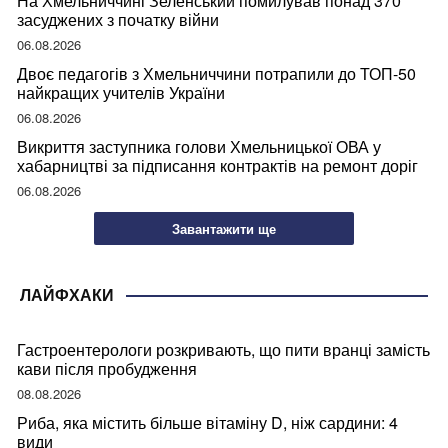
На Хмельниччині Зеленський помилував понад 370
засуджених з початку війни
06.08.2026
Двоє педагогів з Хмельниччини потрапили до ТОП-50
найкращих учителів України
06.08.2026
Викриття заступника голови Хмельницької ОВА у
хабарництві за підписання контрактів на ремонт доріг
06.08.2026
Завантажити ще
ЛАЙФХАКИ
Гастроентерологи розкривають, що пити вранці замість
кави після пробудження
08.08.2026
Риба, яка містить більше вітаміну D, ніж сардини: 4
види