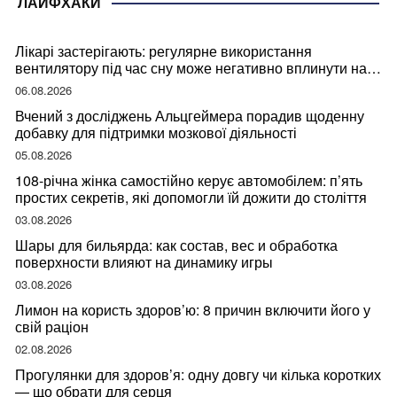
ЛАЙФХАКИ
Лікарі застерігають: регулярне використання
вентилятору під час сну може негативно вплинути на
ваше здоров’я
06.08.2026
Вчений з досліджень Альцгеймера порадив щоденну
добавку для підтримки мозкової діяльності
05.08.2026
108-річна жінка самостійно керує автомобілем: п’ять
простих секретів, які допомогли їй дожити до століття
03.08.2026
Шары для бильярда: как состав, вес и обработка
поверхности влияют на динамику игры
03.08.2026
Лимон на користь здоров’ю: 8 причин включити його у
свій раціон
02.08.2026
Прогулянки для здоров’я: одну довгу чи кілька коротких
— що обрати для серця