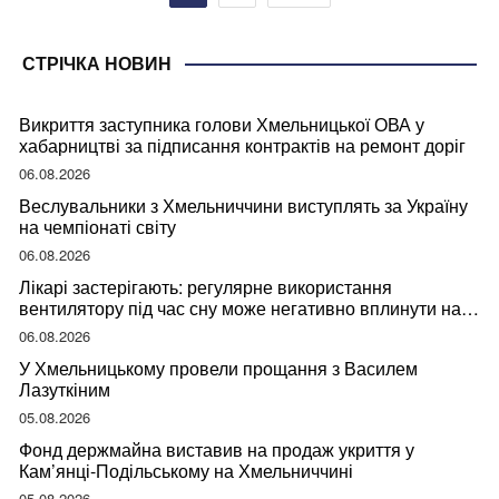
записів
СТРІЧКА НОВИН
Викриття заступника голови Хмельницької ОВА у
хабарництві за підписання контрактів на ремонт доріг
06.08.2026
Веслувальники з Хмельниччини виступлять за Україну
на чемпіонаті світу
06.08.2026
Лікарі застерігають: регулярне використання
вентилятору під час сну може негативно вплинути на
ваше здоров’я
06.08.2026
У Хмельницькому провели прощання з Василем
Лазуткіним
05.08.2026
Фонд держмайна виставив на продаж укриття у
Кам’янці-Подільському на Хмельниччині
05.08.2026