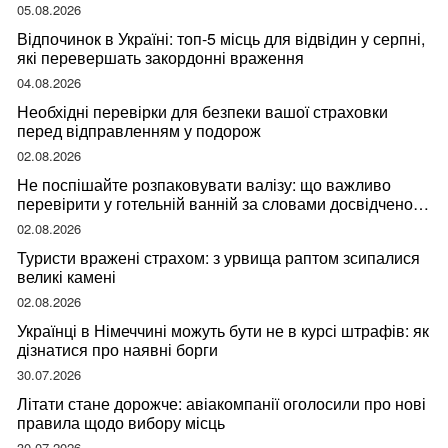
05.08.2026
Відпочинок в Україні: топ-5 місць для відвідин у серпні,
які перевершать закордонні враження
04.08.2026
Необхідні перевірки для безпеки вашої страховки
перед відправленням у подорож
02.08.2026
Не поспішайте розпаковувати валізу: що важливо
перевірити у готельній ванній за словами досвідченої
мандрівниці
02.08.2026
Туристи вражені страхом: з урвища раптом зсипалися
великі камені
02.08.2026
Українці в Німеччині можуть бути не в курсі штрафів: як
дізнатися про наявні борги
30.07.2026
Літати стане дорожче: авіакомпанії оголосили про нові
правила щодо вибору місць
30.07.2026