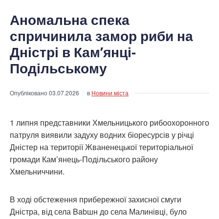
Аномальна спека
спричинила замор риби на
Дністрі в Кам’янці-
Подільському
Опубліковано
03.07.2026
в
Новини міста
1 липня представники Хмельницького рибоохоронного
патруля виявили задуху водних біоресурсів у річці
Дністер на території Жваненецької територіальної
громади Кам’янець-Подільського району
Хмельниччини.
В ході обстеження прибережної захисної смуги
Дністра, від села Babшн до села Малинівці, було