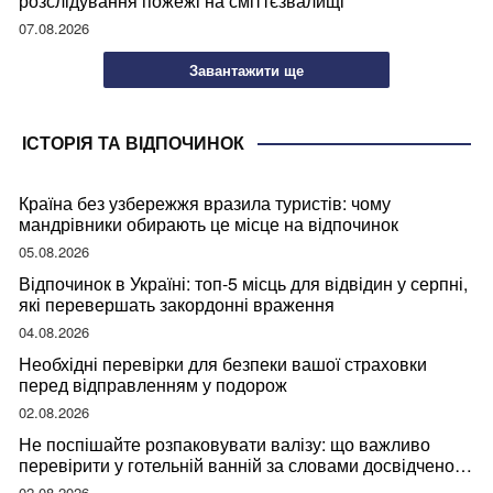
розслідування пожежі на сміттєзвалищі
07.08.2026
Завантажити ще
ІСТОРІЯ ТА ВІДПОЧИНОК
Країна без узбережжя вразила туристів: чому
мандрівники обирають це місце на відпочинок
05.08.2026
Відпочинок в Україні: топ-5 місць для відвідин у серпні,
які перевершать закордонні враження
04.08.2026
Необхідні перевірки для безпеки вашої страховки
перед відправленням у подорож
02.08.2026
Не поспішайте розпаковувати валізу: що важливо
перевірити у готельній ванній за словами досвідченої
мандрівниці
02.08.2026