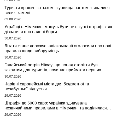
Туристи вражені страхом: з урвища раптом зсипалися
великі камені
02.08.2026
Українці в Німеччині можуть бути не в курсі штрафів: як
дізнатися про наявні борги
30.07.2026
Літати стане дорожче: авіакомпанії оголосили про нові
правила щодо вибору місць
30.07.2026
Гавайський острів Ніїхау, що понад століття був
закритим для туристів, починає приймати перших
відвідувачів
30.07.2026
Чарівні європейські міста для бюджетної та
незабутньої відпустки
29.07.2026
Штрафи до 5000 євро: українка здивувала
незвичайними правилами в Німеччині та поділилася
правдою
29.07.2026