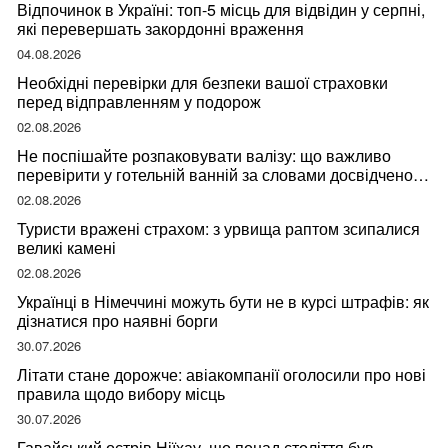
Відпочинок в Україні: топ-5 місць для відвідин у серпні,
які перевершать закордонні враження
04.08.2026
Необхідні перевірки для безпеки вашої страховки
перед відправленням у подорож
02.08.2026
Не поспішайте розпаковувати валізу: що важливо
перевірити у готельній ванній за словами досвідченої
мандрівниці
02.08.2026
Туристи вражені страхом: з урвища раптом зсипалися
великі камені
02.08.2026
Українці в Німеччині можуть бути не в курсі штрафів: як
дізнатися про наявні борги
30.07.2026
Літати стане дорожче: авіакомпанії оголосили про нові
правила щодо вибору місць
30.07.2026
Гавайський острів Ніїхау, що понад століття був