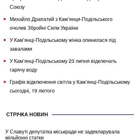
Союзу
Михайло Драпатий з Кам’янця-Подільського
очолив Збройні Сили України
У Кам’янці-Подільському жінка опинилася під
завалами
У Кам’янці-Подільському 23 липня відключать
гарячу воду
Графік відключення світла у Кам’янці-Подільському
сьогодні, 19 лютого
СТРІЧКА НОВИН
У Славуті депутатка міськради не задекларувала
мільйонні статки