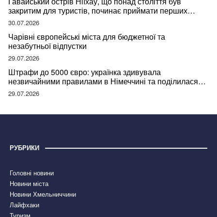
Гавайський острів Ніїхау, що понад століття був
закритим для туристів, починає приймати перших
відвідувачів
30.07.2026
Чарівні європейські міста для бюджетної та
незабутньої відпустки
29.07.2026
Штрафи до 5000 євро: українка здивувала
незвичайними правилами в Німеччині та поділилася
правдою
29.07.2026
РУБРИКИ
Головні новини
Новини міста
Новини Хмельниччини
Лайфхаки
Туризм