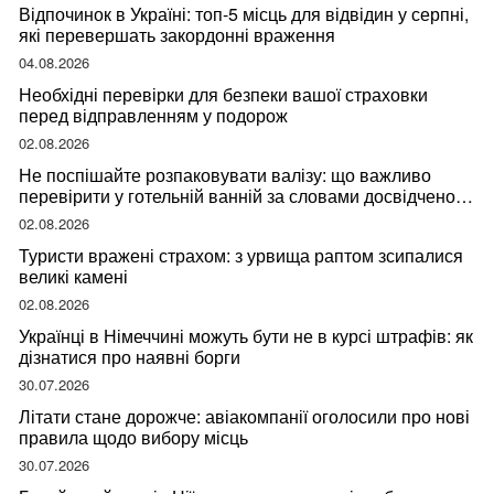
Відпочинок в Україні: топ-5 місць для відвідин у серпні,
які перевершать закордонні враження
04.08.2026
Необхідні перевірки для безпеки вашої страховки
перед відправленням у подорож
02.08.2026
Не поспішайте розпаковувати валізу: що важливо
перевірити у готельній ванній за словами досвідченої
мандрівниці
02.08.2026
Туристи вражені страхом: з урвища раптом зсипалися
великі камені
02.08.2026
Українці в Німеччині можуть бути не в курсі штрафів: як
дізнатися про наявні борги
30.07.2026
Літати стане дорожче: авіакомпанії оголосили про нові
правила щодо вибору місць
30.07.2026