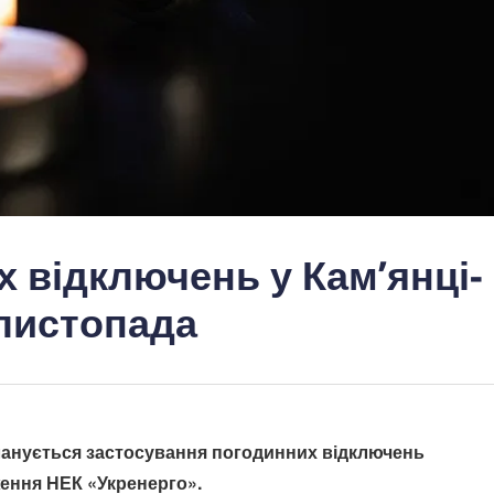
 відключень у Кам’янці-
листопада
ланується застосування погодинних відключень
ження НЕК «Укренерго».