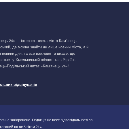
нець 24» — інтернет-газета міста Кам'янець-
ський, де можна знайти не лише новини міста, а й
і новини дня, та все важливе та цікаве, що
ається у Хмельницькій області та в Україні.
ець-Подільський читає «Кам'янець 24»!
om.ua заборонено. Редакція не несе відповідальності за
тований на осіб віком 21+.