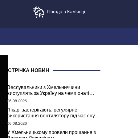
Погода в Кам'янці
СТРІЧКА НОВИН
Веслувальники з Хмельниччини
виступлять за Україну на чемпіонаті
світу
06.08.2026
Лікарі застерігають: регулярне
використання вентилятору під час сну
може негативно вплинути на ваше
06.08.2026
здоров’я
У Хмельницькому провели прощання з
Василем Лазуткіним