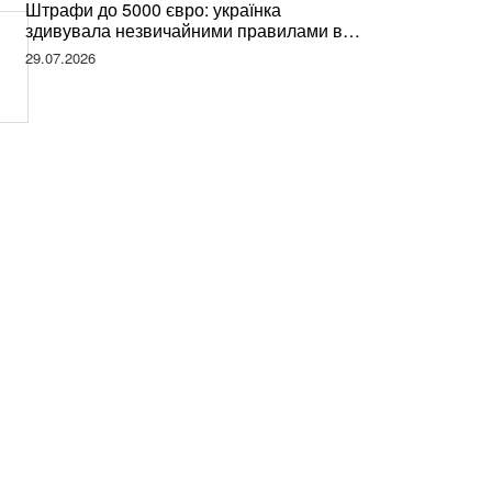
Штрафи до 5000 євро: українка
здивувала незвичайними правилами в
Німеччині та поділилася правдою
29.07.2026