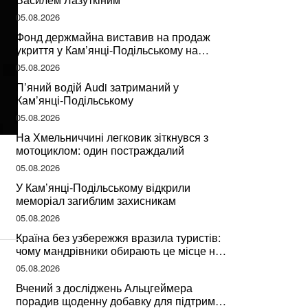
05.08.2026
Фонд держмайна виставив на продаж
укриття у Кам’янці-Подільському на
Хмельниччині
05.08.2026
П’яний водій Audi затриманий у
Кам’янці-Подільському
05.08.2026
На Хмельниччині легковик зіткнувся з
мотоциклом: один постраждалий
05.08.2026
У Кам’янці-Подільському відкрили
меморіал загиблим захисникам
05.08.2026
Країна без узбережжя вразила туристів:
чому мандрівники обирають це місце на
відпочинок
05.08.2026
Вчений з досліджень Альцгеймера
порадив щоденну добавку для підтримки