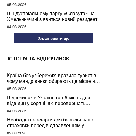
мозкової діяльності
05.08.2026
В індустріальному парку «Славута» на
Хмельниччині з’явиться новий резидент
04.08.2026
Завантажити ще
ІСТОРІЯ ТА ВІДПОЧИНОК
Країна без узбережжя вразила туристів:
чому мандрівники обирають це місце на
відпочинок
05.08.2026
Відпочинок в Україні: топ-5 місць для
відвідин у серпні, які перевершать
закордонні враження
04.08.2026
Необхідні перевірки для безпеки вашої
страховки перед відправленням у
подорож
02.08.2026