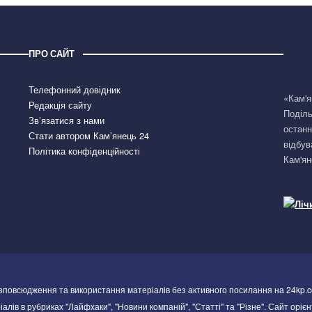
ПРО САЙТ
Телефонний довідник
«Кам'я
Редакція сайту
Поділь
Зв’язатися з нами
останн
Стати автором Кам’янець 24
відбув
Політика конфіденційності
Кам'ян
озповсюдження та використання матеріалів без активного посилання на 24kp.c
алів в рубриках "Лайфхаки", "Новини компаній", "Статті" та "Різне". Сайт орієн