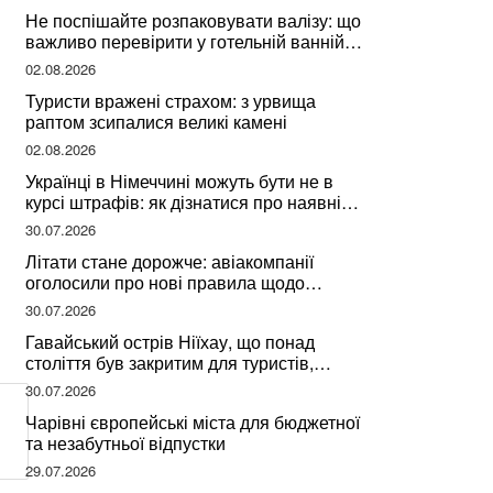
Не поспішайте розпаковувати валізу: що
важливо перевірити у готельній ванній
за словами досвідченої мандрівниці
02.08.2026
Туристи вражені страхом: з урвища
раптом зсипалися великі камені
02.08.2026
Українці в Німеччині можуть бути не в
курсі штрафів: як дізнатися про наявні
борги
30.07.2026
Літати стане дорожче: авіакомпанії
оголосили про нові правила щодо
вибору місць
30.07.2026
Гавайський острів Ніїхау, що понад
століття був закритим для туристів,
починає приймати перших відвідувачів
30.07.2026
Чарівні європейські міста для бюджетної
та незабутньої відпустки
29.07.2026