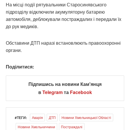
На місці події рятувальники Старосинявського
підрозділу відключили акумуляторну батарею
автомобіля, деблокували постраждалих і передали їх
до рук медиків.
Обставини ДТП наразі встановлюють правоохоронні
органи.
Поділитися:
Підпишись на новини Кам'янця
в
Telegram
та
Facebook
#ТЕГИ:
Аварія
ДТП
Новини Хмельницької Області
Новини Хмельниччини
Постраждалі