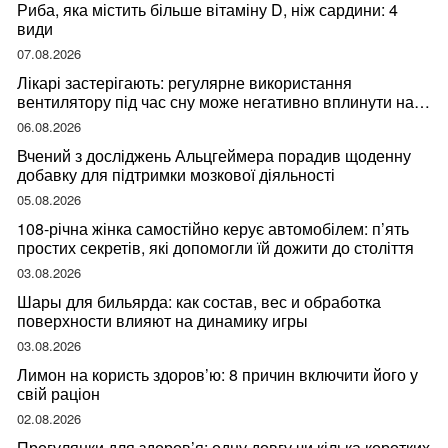
Риба, яка містить більше вітаміну D, ніж сардини: 4
види
07.08.2026
Лікарі застерігають: регулярне використання
вентилятору під час сну може негативно вплинути на
ваше здоров’я
06.08.2026
Вчений з досліджень Альцгеймера порадив щоденну
добавку для підтримки мозкової діяльності
05.08.2026
108-річна жінка самостійно керує автомобілем: п’ять
простих секретів, які допомогли їй дожити до століття
03.08.2026
Шары для бильярда: как состав, вес и обработка
поверхности влияют на динамику игры
03.08.2026
Лимон на користь здоров’ю: 8 причин включити його у
свій раціон
02.08.2026
Прогулянки для здоров’я: одну довгу чи кілька коротких