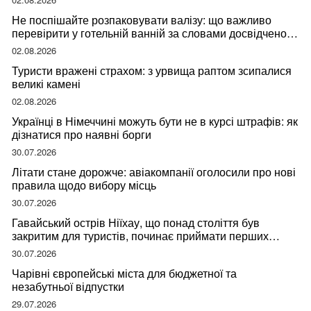
Не поспішайте розпаковувати валізу: що важливо
перевірити у готельній ванній за словами досвідченої
мандрівниці
02.08.2026
Туристи вражені страхом: з урвища раптом зсипалися
великі камені
02.08.2026
Українці в Німеччині можуть бути не в курсі штрафів: як
дізнатися про наявні борги
30.07.2026
Літати стане дорожче: авіакомпанії оголосили про нові
правила щодо вибору місць
30.07.2026
Гавайський острів Ніїхау, що понад століття був
закритим для туристів, починає приймати перших
відвідувачів
30.07.2026
Чарівні європейські міста для бюджетної та
незабутньої відпустки
29.07.2026