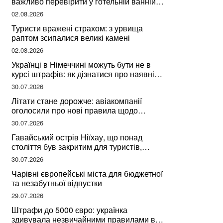
важливо перевірити у готельній ванній
за словами досвідченої мандрівниці
02.08.2026
Туристи вражені страхом: з урвища
раптом зсипалися великі камені
02.08.2026
Українці в Німеччині можуть бути не в
курсі штрафів: як дізнатися про наявні
борги
30.07.2026
Літати стане дорожче: авіакомпанії
оголосили про нові правила щодо
вибору місць
30.07.2026
Гавайський острів Ніїхау, що понад
століття був закритим для туристів,
починає приймати перших відвідувачів
30.07.2026
Чарівні європейські міста для бюджетної
та незабутньої відпустки
29.07.2026
Штрафи до 5000 євро: українка
здивувала незвичайними правилами в