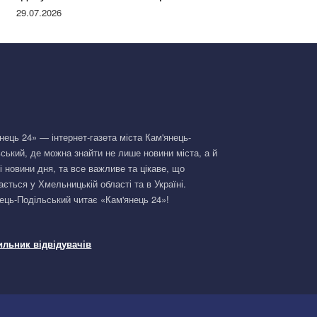
Німеччині та поділилася правдою
29.07.2026
нець 24» — інтернет-газета міста Кам'янець-
ський, де можна знайти не лише новини міста, а й
і новини дня, та все важливе та цікаве, що
ається у Хмельницькій області та в Україні.
ець-Подільський читає «Кам'янець 24»!