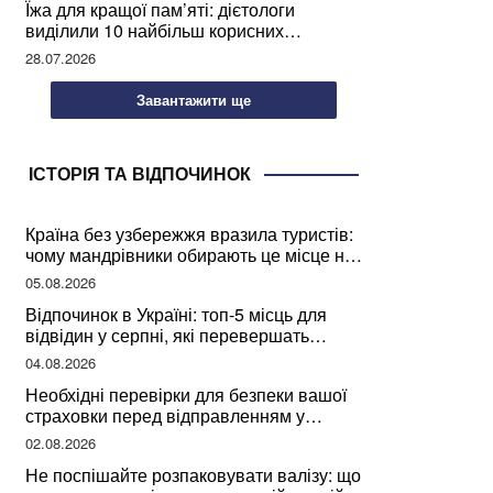
Їжа для кращої пам’яті: дієтологи
виділили 10 найбільш корисних
продуктів
28.07.2026
Завантажити ще
ІСТОРІЯ ТА ВІДПОЧИНОК
Країна без узбережжя вразила туристів:
чому мандрівники обирають це місце на
відпочинок
05.08.2026
Відпочинок в Україні: топ-5 місць для
відвідин у серпні, які перевершать
закордонні враження
04.08.2026
Необхідні перевірки для безпеки вашої
страховки перед відправленням у
подорож
02.08.2026
Не поспішайте розпаковувати валізу: що