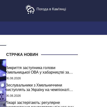
Погода в Кам'янці
СТРІЧКА НОВИН
Викриття заступника голови
Хмельницької ОВА у хабарництві за
підписання контрактів на ремонт доріг
06.08.2026
Веслувальники з Хмельниччини
виступлять за Україну на чемпіонаті
світу
06.08.2026
Лікарі застерігають: регулярне
використання вентилятору під час сну