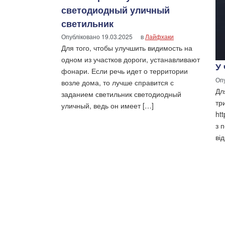
светодиодный уличный
светильник
Опубліковано
19.03.2025
в
Лайфхаки
Для того, чтобы улучшить видимость на
одном из участков дороги, устанавливают
У
фонари. Если речь идет о территории
Оп
возле дома, то лучше справится с
Дл
заданием светильник светодиодный
тр
уличный, ведь он имеет […]
ht
з 
від