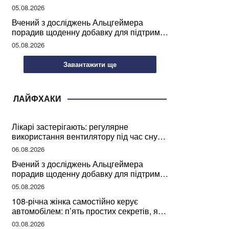
відпочинок
05.08.2026
Вчений з досліджень Альцгеймера
порадив щоденну добавку для підтримки
мозкової діяльності
05.08.2026
Завантажити ще
ЛАЙФХАКИ
Лікарі застерігають: регулярне
використання вентилятору під час сну
може негативно вплинути на ваше
06.08.2026
здоров’я
Вчений з досліджень Альцгеймера
порадив щоденну добавку для підтримки
мозкової діяльності
05.08.2026
108-річна жінка самостійно керує
автомобілем: п’ять простих секретів, які
допомогли їй дожити до століття
03.08.2026