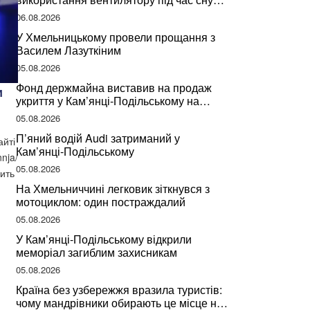
може негативно вплинути на ваше
06.08.2026
здоров’я
У Хмельницькому провели прощання з
Василем Лазуткіним
05.08.2026
Фонд держмайна виставив на продаж
и
укриття у Кам’янці-Подільському на
Хмельниччині
05.08.2026
П’яний водій Audi затриманий у
айті
Кам’янці-Подільському
nja/
05.08.2026
ить
На Хмельниччині легковик зіткнувся з
мотоциклом: один постраждалий
05.08.2026
У Кам’янці-Подільському відкрили
меморіал загиблим захисникам
05.08.2026
Країна без узбережжя вразила туристів:
чому мандрівники обирають це місце на