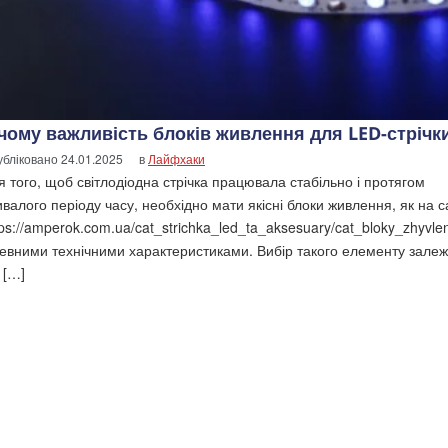
 чому важливість блоків живлення для LED-стрічк
убліковано
24.01.2025
в
Лайфхаки
я того, щоб світлодіодна стрічка працювала стабільно і протягом
ивалого періоду часу, необхідно мати якісні блоки живлення, як на с
tps://amperok.com.ua/cat_strichka_led_ta_aksesuary/cat_bloky_zhyvlen
певними технічними характеристиками. Вибір такого елементу залеж
 […]