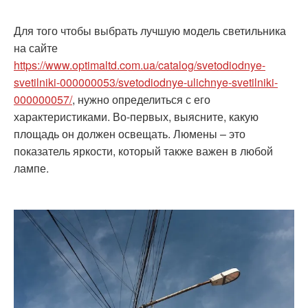
Для того чтобы выбрать лучшую модель светильника
на сайте
https://www.optimaltd.com.ua/catalog/svetodiodnye-
svetilniki-000000053/svetodiodnye-ulichnye-svetilniki-
000000057/
, нужно определиться с его
характеристиками. Во-первых, выясните, какую
площадь он должен освещать. Люмены – это
показатель яркости, который также важен в любой
лампе.