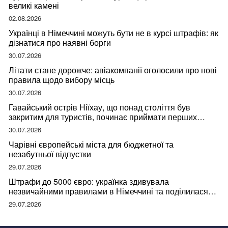
великі камені
02.08.2026
Українці в Німеччині можуть бути не в курсі штрафів: як
дізнатися про наявні борги
30.07.2026
Літати стане дорожче: авіакомпанії оголосили про нові
правила щодо вибору місць
30.07.2026
Гавайський острів Ніїхау, що понад століття був
закритим для туристів, починає приймати перших
відвідувачів
30.07.2026
Чарівні європейські міста для бюджетної та
незабутньої відпустки
29.07.2026
Штрафи до 5000 євро: українка здивувала
незвичайними правилами в Німеччині та поділилася
правдою
29.07.2026