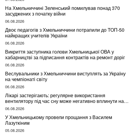
На Хмельниччині Зеленський помилував понад 370
засуджених з початку війни
06.08.2026
Двоє педагогів з Хмельниччини потрапили до ТОП-50
найкращих учителів України
06.08.2026
Викриття заступника голови Хмельницької ОВА у
хабарництві за підписання контрактів на ремонт доріг
06.08.2026
Веслувальники з Хмельниччини виступлять за Україну
на чемпіонаті світу
06.08.2026
Лікарі застерігають: регулярне використання
вентилятору під час сну може негативно вплинути на
ваше здоров’я
06.08.2026
У Хмельницькому провели прощання з Василем
Лазуткіним
05.08.2026