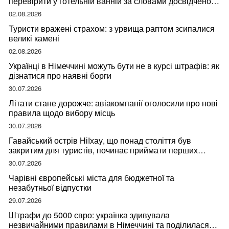
перевірити у готельній ванній за словами досвідченої
мандрівниці
02.08.2026
Туристи вражені страхом: з урвища раптом зсипалися
великі камені
02.08.2026
Українці в Німеччині можуть бути не в курсі штрафів: як
дізнатися про наявні борги
30.07.2026
Літати стане дорожче: авіакомпанії оголосили про нові
правила щодо вибору місць
30.07.2026
Гавайський острів Ніїхау, що понад століття був
закритим для туристів, починає приймати перших
відвідувачів
30.07.2026
Чарівні європейські міста для бюджетної та
незабутньої відпустки
29.07.2026
Штрафи до 5000 євро: українка здивувала
незвичайними правилами в Німеччині та поділилася