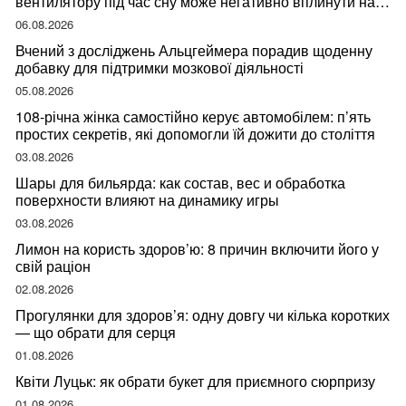
вентилятору під час сну може негативно вплинути на
ваше здоров’я
06.08.2026
Вчений з досліджень Альцгеймера порадив щоденну
добавку для підтримки мозкової діяльності
05.08.2026
108-річна жінка самостійно керує автомобілем: п’ять
простих секретів, які допомогли їй дожити до століття
03.08.2026
Шары для бильярда: как состав, вес и обработка
поверхности влияют на динамику игры
03.08.2026
Лимон на користь здоров’ю: 8 причин включити його у
свій раціон
02.08.2026
Прогулянки для здоров’я: одну довгу чи кілька коротких
— що обрати для серця
01.08.2026
Квіти Луцьк: як обрати букет для приємного сюрпризу
01.08.2026