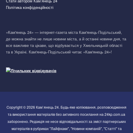
Стати автором Кам’янець 24
Політика конфіденційності
«Кам'янець 24» — інтернет-газета міста Кам'янець-Подільський,
де можна знайти не лише новини міста, а й останні новини дня, та
все важливе та цікаве, що відбувається у Хмельницькій області
та в Україні. Кам'янець-Подільський читає «Кам'янець 24»!
Copyright © 2026 Кам`янець 24. Будь-яке копіювання, розповсюдження
та використання матеріалів без активного посилання на 24kp.com.ua
заборонено. Редакція не несе відповідальності за зміст партнерських
матеріалів в рубриках "Лайфхаки", "Новини компаній", "Статті" та