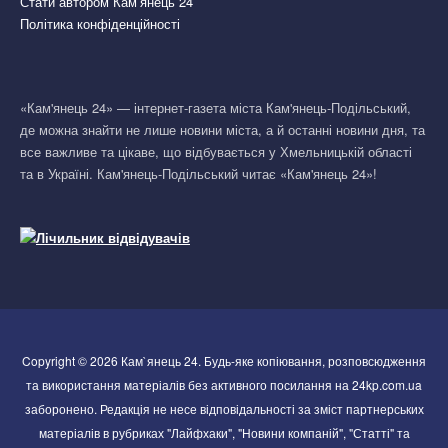
Стати автором Кам’янець 24
Політика конфіденційності
«Кам'янець 24» — інтернет-газета міста Кам'янець-Подільський,
де можна знайти не лише новини міста, а й останні новини дня, та
все важливе та цікаве, що відбувається у Хмельницькій області
та в Україні. Кам'янець-Подільський читає «Кам'янець 24»!
Copyright © 2026 Кам`янець 24. Будь-яке копіювання, розповсюдження
та використання матеріалів без активного посилання на 24kp.com.ua
заборонено. Редакція не несе відповідальності за зміст партнерських
матеріалів в рубриках "Лайфхаки", "Новини компаній", "Статті" та