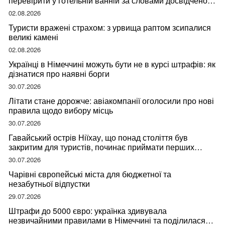
перевірити у готельній ванній за словами досвідченої
мандрівниці
02.08.2026
Туристи вражені страхом: з урвища раптом зсипалися
великі камені
02.08.2026
Українці в Німеччині можуть бути не в курсі штрафів: як
дізнатися про наявні борги
30.07.2026
Літати стане дорожче: авіакомпанії оголосили про нові
правила щодо вибору місць
30.07.2026
Гавайський острів Ніїхау, що понад століття був
закритим для туристів, починає приймати перших
відвідувачів
30.07.2026
Чарівні європейські міста для бюджетної та
незабутньої відпустки
29.07.2026
Штрафи до 5000 євро: українка здивувала
незвичайними правилами в Німеччині та поділилася