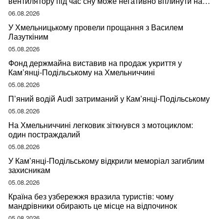
вентилятору під час сну може негативно вплинути на
ваше здоров’я
06.08.2026
У Хмельницькому провели прощання з Василем
Лазуткіним
05.08.2026
Фонд держмайна виставив на продаж укриття у
Кам’янці-Подільському на Хмельниччині
05.08.2026
П’яний водій Audi затриманий у Кам’янці-Подільському
05.08.2026
На Хмельниччині легковик зіткнувся з мотоциклом:
один постраждалий
05.08.2026
У Кам’янці-Подільському відкрили меморіал загиблим
захисникам
05.08.2026
Країна без узбережжя вразила туристів: чому
мандрівники обирають це місце на відпочинок
05.08.2026