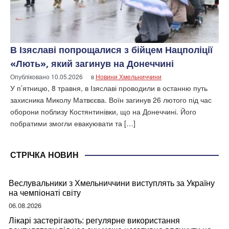
В Ізяславі попрощалися з бійцем Нацполіції
«Лють», який загинув на Донеччині
Опубліковано
10.05.2026
в
Новини Хмельниччини
У п’ятницю, 8 травня, в Ізяславі проводили в останню путь
захисника Миколу Матвєєва. Воїн загинув 26 лютого під час
оборони поблизу Костянтинівки, що на Донеччині. Його
побратими змогли евакуювати та […]
СТРІЧКА НОВИН
Веслувальники з Хмельниччини виступлять за Україну
на чемпіонаті світу
06.08.2026
Лікарі застерігають: регулярне використання