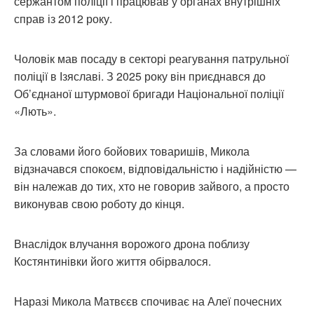
сержантом поліції і працював у органах внутрішніх
справ із 2012 року.
Чоловік мав посаду в секторі реагування патрульної
поліції в Ізяславі. З 2025 року він приєднався до
Об’єднаної штурмової бригади Національної поліції
«Лють».
За словами його бойових товаришів, Микола
відзначався спокоєм, відповідальністю і надійністю —
він належав до тих, хто не говорив зайвого, а просто
виконував свою роботу до кінця.
Внаслідок влучання ворожого дрона поблизу
Костянтинівки його життя обірвалося.
Наразі Микола Матвєєв спочиває на Алеї почесних