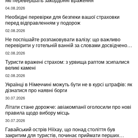
які перевершать закордонні враження
04.08.2026
Необхідні перевірки для безпеки вашої страховки
перед відправленням у подорож
02.08.2026
Не поспішайте розпаковувати валізу: що важливо
перевірити у готельній ванній за словами досвідченої
мандрівниці
02.08.2026
Туристи вражені страхом: з урвища раптом зсипалися
великі камені
02.08.2026
Українці в Німеччині можуть бути не в курсі штрафів: як
дізнатися про наявні борги
30.07.2026
Літати стане дорожче: авіакомпанії оголосили про нові
правила щодо вибору місць
30.07.2026
Гавайський острів Ніїхау, що понад століття був
закритим для туристів, починає приймати перших