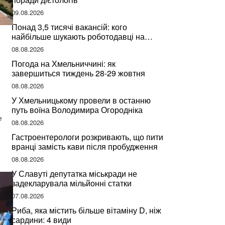
09.08.2026
Понад 3,5 тисячі вакансій: кого
найбільше шукають роботодавці на
Хмельниччині
08.08.2026
Погода на Хмельниччині: як
завершиться тиждень 28-29 жовтня
08.08.2026
У Хмельницькому провели в останню
путь воїна Володимира Огородніка
е
08.08.2026
Гастроентерологи розкривають, що пити
вранці замість кави після пробудження
08.08.2026
У Славуті депутатка міськради не
задекларувала мільйонні статки
07.08.2026
Риба, яка містить більше вітаміну D, ніж
сардини: 4 види