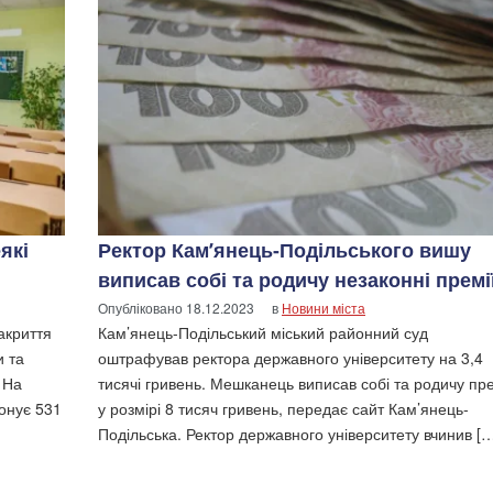
які
Ректор Кам’янець-Подільського вишу
виписав собі та родичу незаконні премі
Опубліковано
18.12.2023
в
Новини міста
акриття
Кам’янець-Подільський міський районний суд
и та
оштрафував ректора державного університету на 3,4
 На
тисячі гривень. Мешканець виписав собі та родичу пр
іонує 531
у розмірі 8 тисяч гривень, передає сайт Кам’янець-
Подільська. Ректор державного університету вчинив [