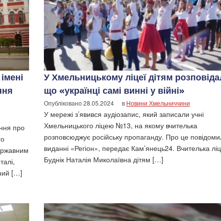
імені
У Хмельницькому ліцеї дітям розповіда
ння
що «українці самі винні у війні»
Опубліковано
28.05.2024
в
Новини Хмельниччини
У мережі з’явився аудіозапис, який записали учні
Хмельницького ліцею №13, на якому вчителька
ення про
розповсюджує російську пропаганду. Про це повідоми
го
виданні «Регіон», передає Кам’янець24. Вчителька лі
державним
Буднік Наталія Миколаївна дітям […]
талі,
ний […]