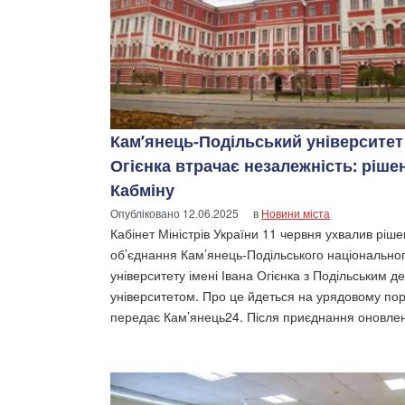
Кам’янець-Подільський університет 
Огієнка втрачає незалежність: ріше
Кабміну
Опубліковано
12.06.2025
в
Новини міста
Кабінет Міністрів України 11 червня ухвалив ріш
об’єднання Кам’янець-Подільського національно
університету імені Івана Огієнка з Подільським 
університетом. Про це йдеться на урядовому пор
передає Кам’янець24. Після приєднання оновле