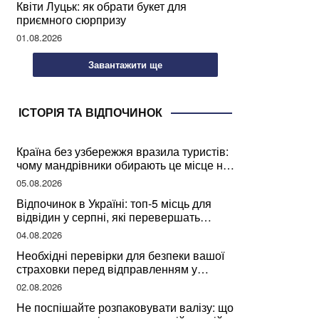
Квіти Луцьк: як обрати букет для
приємного сюрпризу
01.08.2026
Завантажити ще
ІСТОРІЯ ТА ВІДПОЧИНОК
Країна без узбережжя вразила туристів:
чому мандрівники обирають це місце на
відпочинок
05.08.2026
Відпочинок в Україні: топ-5 місць для
відвідин у серпні, які перевершать
закордонні враження
04.08.2026
Необхідні перевірки для безпеки вашої
страховки перед відправленням у
подорож
02.08.2026
Не поспішайте розпаковувати валізу: що