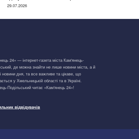
Німеччині та поділилася правдою
29.07.2026
нець 24» — інтернет-газета міста Кам'янець-
ський, де можна знайти не лише новини міста, а й
і новини дня, та все важливе та цікаве, що
ається у Хмельницькій області та в Україні.
ець-Подільський читає «Кам'янець 24»!