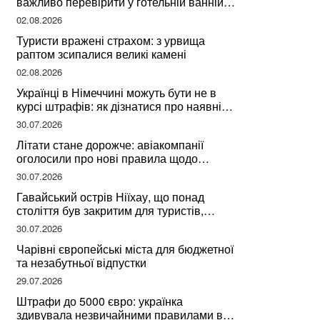
важливо перевірити у готельній ванній
за словами досвідченої мандрівниці
02.08.2026
Туристи вражені страхом: з урвища
раптом зсипалися великі камені
02.08.2026
Українці в Німеччині можуть бути не в
курсі штрафів: як дізнатися про наявні
борги
30.07.2026
Літати стане дорожче: авіакомпанії
оголосили про нові правила щодо
вибору місць
30.07.2026
Гавайський острів Ніїхау, що понад
століття був закритим для туристів,
починає приймати перших відвідувачів
30.07.2026
Чарівні європейські міста для бюджетної
та незабутньої відпустки
29.07.2026
Штрафи до 5000 євро: українка
здивувала незвичайними правилами в