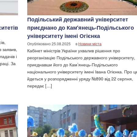
Подільський державний університет
ситетів
приєднано до Кам’янець-Подільського
університету імені Огієнка
ів,
Опубліковано
25.08.2025
в
Новини міста
в заявив,
Кабінет міністрів України ухвалив рішення про
ладачів і
реорганізацію Подільського державного університету,
раці. За
приєднавши його до Кам’янець-Подільського
національного університету імені Івана Огієнка. Про ц
йдеться у розпорядженні уряду №890 від 22 серпня,
передає […]