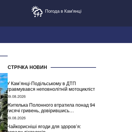
Погода в Кам'янці
СТРІЧКА НОВИН
У Кам’янці-Подільському в ДТП
травмувався неповнолітній мотоцикліст
09.08.2026
Жителька Полонного втратила понад 94
тисячі гривень, довірившись
псевдобанкіру
09.08.2026
Найкорисніші ягоди для здоров’я:
поради дієтологів