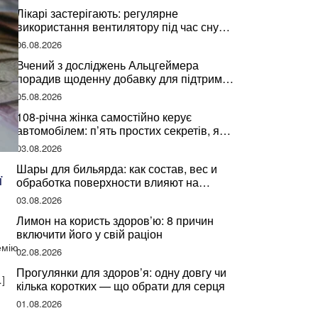
Лікарі застерігають: регулярне
використання вентилятору під час сну
може негативно вплинути на ваше
06.08.2026
здоров’я
Вчений з досліджень Альцгеймера
порадив щоденну добавку для підтримки
мозкової діяльності
05.08.2026
108-річна жінка самостійно керує
автомобілем: п’ять простих секретів, які
допомогли їй дожити до століття
03.08.2026
Шары для бильярда: как состав, вес и
ї
обработка поверхности влияют на
динамику игры
03.08.2026
Лимон на користь здоров’ю: 8 причин
включити його у свій раціон
емію
02.08.2026
Прогулянки для здоров’я: одну довгу чи
…]
кілька коротких — що обрати для серця
01.08.2026