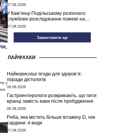
07.08.2026
У Кам’янці-Подільському розпочато
службове розслідування пожежі на
сміттєзвалищі
07.08.2026
Завантажити ще
ли,
ЛАЙФХАКИ
Найкорисніші ягоди для здоров’я:
поради дієтологів
ли у
09.08.2026
цею
Гастроентерологи розкривають, що пити
вранці замість кави після пробудження
08.08.2026
Риба, яка містить більше вітаміну D, ніж
сардини: 4 види
07.08.2026