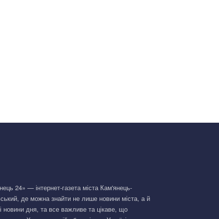
нець 24» — інтернет-газета міста Кам'янець-
ський, де можна знайти не лише новини міста, а й
і новини дня, та все важливе та цікаве, що