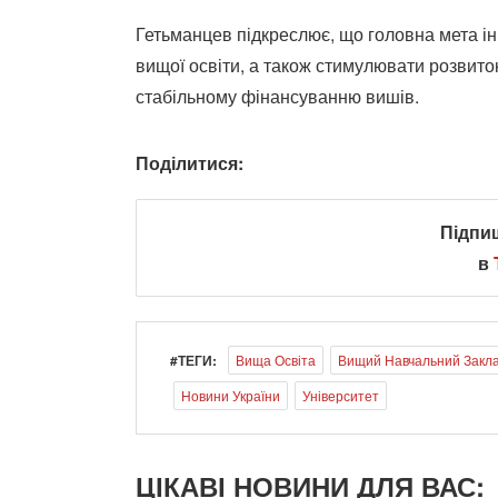
Гетьманцев підкреслює, що головна мета ін
вищої освіти, а також стимулювати розвито
стабільному фінансуванню вишів.
Поділитися:
Підпи
в
#ТЕГИ:
Вища Освіта
Вищий Навчальний Закл
Новини України
Університет
ЦІКАВІ НОВИНИ ДЛЯ ВАС: