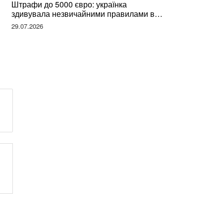
Штрафи до 5000 євро: українка
здивувала незвичайними правилами в
Німеччині та поділилася правдою
29.07.2026