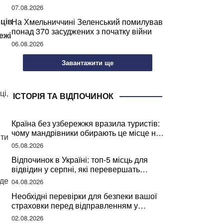
07.08.2026
ців
На Хмельниччині Зеленський помилував
понад 370 засуджених з початку війни
ежі
06.08.2026
Завантажити ще
ці,
ІСТОРІЯ ТА ВІДПОЧИНОК
Країна без узбережжя вразила туристів:
чому мандрівники обирають це місце на
іти
відпочинок
05.08.2026
Відпочинок в Україні: топ-5 місць для
відвідин у серпні, які перевершать
закордонні враження
 де
04.08.2026
Необхідні перевірки для безпеки вашої
страховки перед відправленням у
подорож
02.08.2026