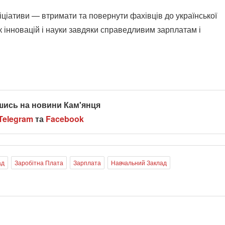
іціативи — втримати та повернути фахівців до української
к інновацій і науки завдяки справедливим зарплатам і
шись на новини Кам'янця
Telegram
та
Facebook
ад
Заробітна Плата
Зарплата
Навчальний Заклад