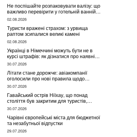
Не поспішайте розпаковувати валізу: що
важливо перевірити у готельній ванній
за словами досвідченої мандрівниці
02.08.2026
Туристи вражені страхом: з урвища
раптом зсипалися великі камені
02.08.2026
Українці в Німеччині можуть бути не в
курсі штрафів: як дізнатися про наявні
борги
30.07.2026
Літати стане дорожче: авіакомпанії
оголосили про нові правила щодо
вибору місць
30.07.2026
Гавайський острів Ніїхау, що понад
століття був закритим для туристів,
починає приймати перших відвідувачів
30.07.2026
Чарівні європейські міста для бюджетної
та незабутньої відпустки
29.07.2026