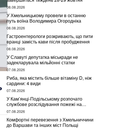
08.08.2026
У Хмельницькому провели в останню
путь воїна Володимира Огородніка
08.08.2026
Гастроентерологи розкривають, що пити
вранці замість кави після пробудження
08.08.2026
У Славуті депутатка міськради не
задекларувала мільйонні статки
07.08.2026
Риба, яка містить більше вітаміну D, ніж
ь
сардини: 4 види
07.08.2026
У Кам’янці-Подільському розпочато
службове розслідування пожежі на
сміттєзвалищі
07.08.2026
Комфортні перевезення з Хмельниччини
до Варшави та інших міст Польщі