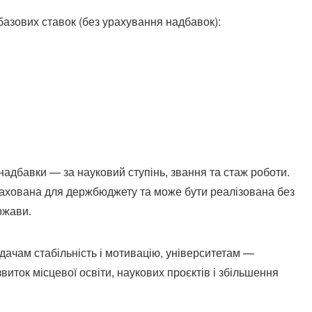
базових ставок (без урахування надбавок):
надбавки — за науковий ступінь, звання та стаж роботи.
ахована для держбюджету та може бути реалізована без
ржави.
адачам стабільність і мотивацію, університетам —
иток місцевої освіти, наукових проєктів і збільшення