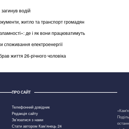
 загинув водій
окументи, житло та транспорт громадян
ламності»: де і як вони працюватимуть
и споживання електроенергії
брав життя 26-річного чоловіка
ПРО САЙТ
Телефонний довідник
«Кам'я
Редакція сайту
Поділь
Зв’язатися з нами
останн
Стати автором Кам’янець 24