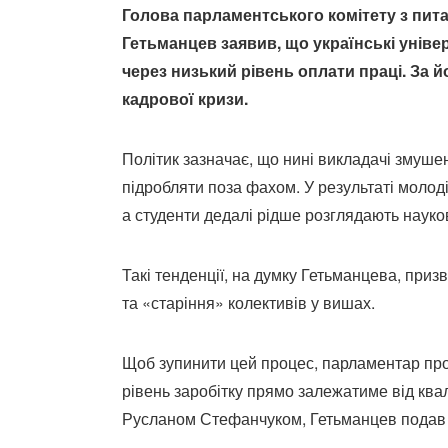
Голова парламентського комітету з пита
Гетьманцев заявив, що українські уніве
через низький рівень оплати праці. За 
кадрової кризи.
Політик зазначає, що нині викладачі змушен
підробляти поза фахом. У результаті молоді
а студенти дедалі рідше розглядають науко
Такі тенденції, на думку Гетьманцева, приз
та «старіння» колективів у вишах.
Щоб зупинити цей процес, парламентар про
рівень заробітку прямо залежатиме від квал
Русланом Стефанчуком, Гетьманцев подав в