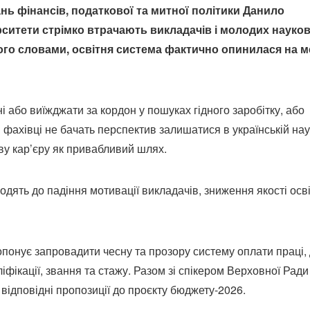
нь фінансів, податкової та митної політики Данило
рситети стрімко втрачають викладачів і молодих науков
його словами, освітня система фактично опинилася на м
і або виїжджати за кордон у пошуках гідного заробітку, або
 фахівці не бачать перспектив залишатися в українській нау
ву кар’єру як привабливий шлях.
водять до падіння мотивації викладачів, зниження якості осв
понує запровадити чесну та прозору систему оплати праці,
іфікації, звання та стажу. Разом зі спікером Верховної Ради
ідповідні пропозиції до проєкту бюджету-2026.