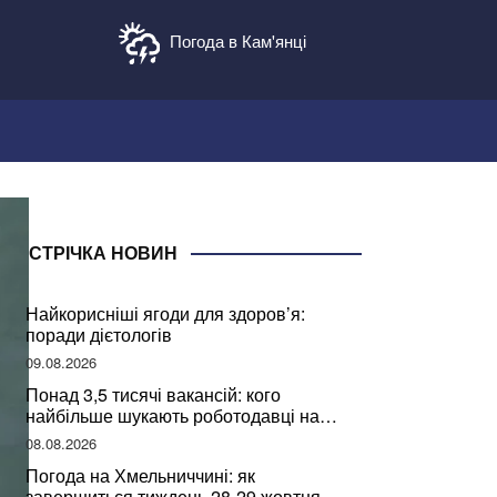
Погода в Кам'янці
СТРІЧКА НОВИН
Найкорисніші ягоди для здоров’я:
поради дієтологів
09.08.2026
Понад 3,5 тисячі вакансій: кого
найбільше шукають роботодавці на
Хмельниччині
08.08.2026
Погода на Хмельниччині: як
завершиться тиждень 28-29 жовтня