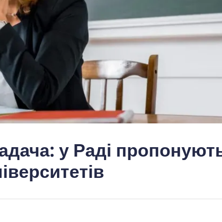
адача: у Раді пропонуют
ніверситетів