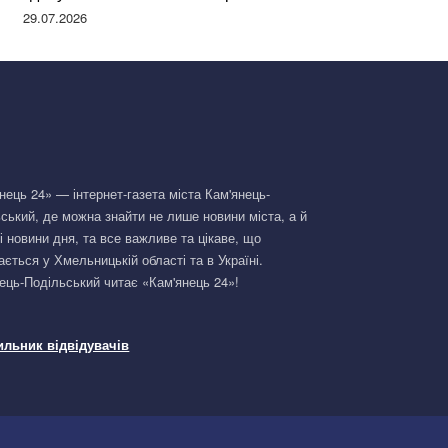
Німеччині та поділилася правдою
29.07.2026
нець 24» — інтернет-газета міста Кам'янець-
ський, де можна знайти не лише новини міста, а й
і новини дня, та все важливе та цікаве, що
ається у Хмельницькій області та в Україні.
ець-Подільський читає «Кам'янець 24»!