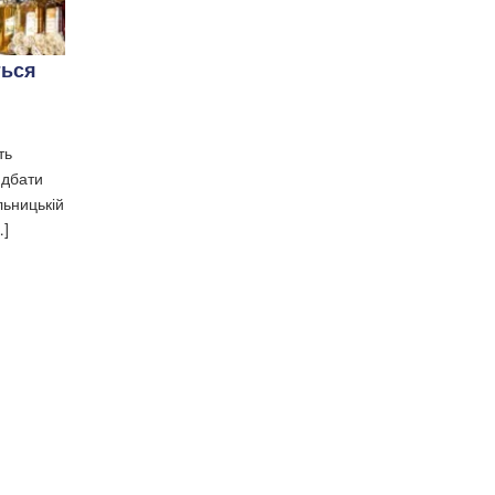
ться
ть
идбати
льницькій
…]