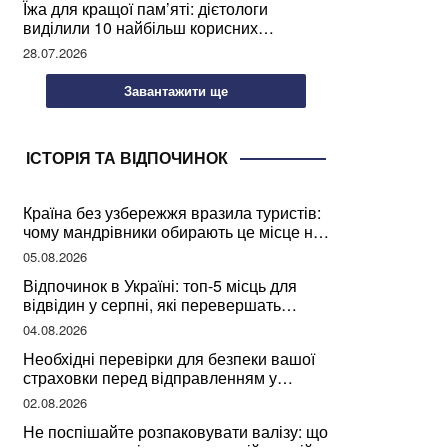
Їжа для кращої пам’яті: дієтологи
виділили 10 найбільш корисних
продуктів
28.07.2026
Завантажити ще
ІСТОРІЯ ТА ВІДПОЧИНОК
Країна без узбережжя вразила туристів:
чому мандрівники обирають це місце на
відпочинок
05.08.2026
Відпочинок в Україні: топ-5 місць для
відвідин у серпні, які перевершать
закордонні враження
04.08.2026
Необхідні перевірки для безпеки вашої
страховки перед відправленням у
подорож
02.08.2026
Не поспішайте розпаковувати валізу: що