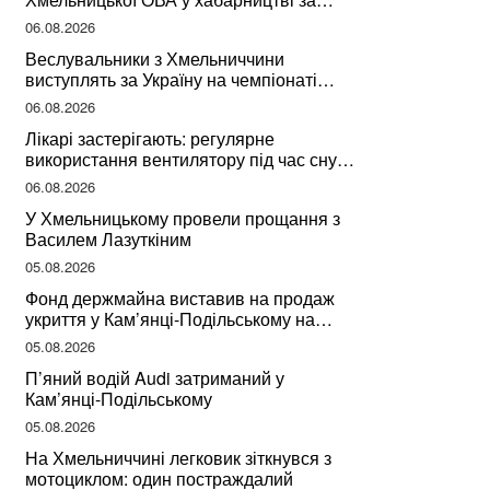
підписання контрактів на ремонт доріг
06.08.2026
Веслувальники з Хмельниччини
виступлять за Україну на чемпіонаті
світу
06.08.2026
Лікарі застерігають: регулярне
використання вентилятору під час сну
може негативно вплинути на ваше
06.08.2026
здоров’я
У Хмельницькому провели прощання з
Василем Лазуткіним
05.08.2026
Фонд держмайна виставив на продаж
укриття у Кам’янці-Подільському на
Хмельниччині
05.08.2026
П’яний водій Audi затриманий у
Кам’янці-Подільському
05.08.2026
На Хмельниччині легковик зіткнувся з
мотоциклом: один постраждалий