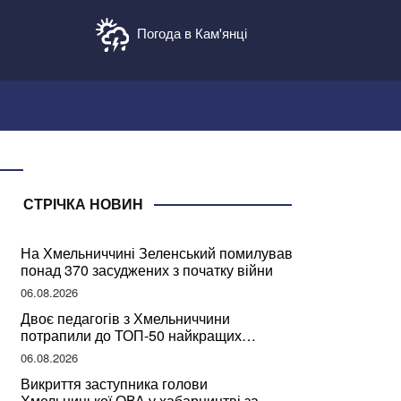
Погода в Кам'янці
СТРІЧКА НОВИН
На Хмельниччині Зеленський помилував
понад 370 засуджених з початку війни
06.08.2026
Двоє педагогів з Хмельниччини
потрапили до ТОП-50 найкращих
учителів України
06.08.2026
Викриття заступника голови
Хмельницької ОВА у хабарництві за