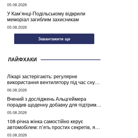
05.08.2026
У Кам’янці-Подільському відкрили
меморіал загиблим захисникам
05.08.2026
Завантажити ще
ЛАЙФХАКИ
Лікарі застерігають: регулярне
використання вентилятору під час сну
може негативно вплинути на ваше
06.08.2026
здоров’я
Вчений з досліджень Альцгеймера
порадив щоденну добавку для підтримки
мозкової діяльності
05.08.2026
108-річна жінка самостійно керує
автомобілем: п’ять простих секретів, які
допомогли їй дожити до століття
03.08.2026