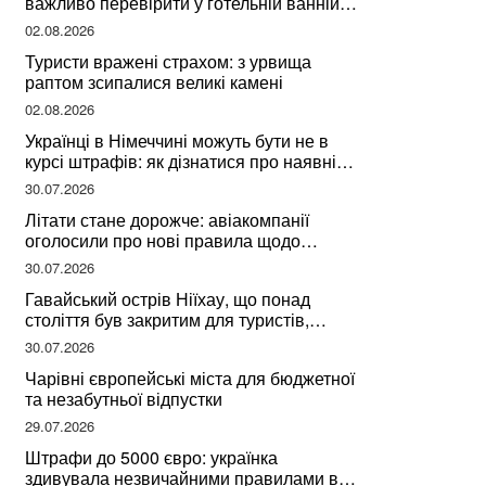
важливо перевірити у готельній ванній
за словами досвідченої мандрівниці
02.08.2026
Туристи вражені страхом: з урвища
раптом зсипалися великі камені
02.08.2026
Українці в Німеччині можуть бути не в
курсі штрафів: як дізнатися про наявні
борги
30.07.2026
Літати стане дорожче: авіакомпанії
оголосили про нові правила щодо
вибору місць
30.07.2026
Гавайський острів Ніїхау, що понад
століття був закритим для туристів,
починає приймати перших відвідувачів
30.07.2026
Чарівні європейські міста для бюджетної
та незабутньої відпустки
29.07.2026
Штрафи до 5000 євро: українка
здивувала незвичайними правилами в