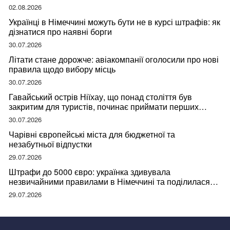
02.08.2026
Українці в Німеччині можуть бути не в курсі штрафів: як
дізнатися про наявні борги
30.07.2026
Літати стане дорожче: авіакомпанії оголосили про нові
правила щодо вибору місць
30.07.2026
Гавайський острів Ніїхау, що понад століття був
закритим для туристів, починає приймати перших
відвідувачів
30.07.2026
Чарівні європейські міста для бюджетної та
незабутньої відпустки
29.07.2026
Штрафи до 5000 євро: українка здивувала
незвичайними правилами в Німеччині та поділилася
правдою
29.07.2026