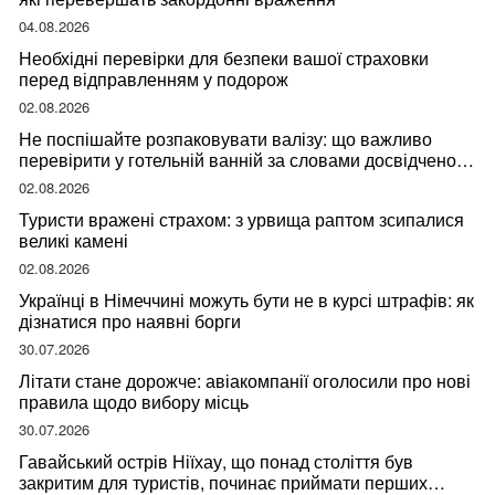
04.08.2026
Необхідні перевірки для безпеки вашої страховки
перед відправленням у подорож
02.08.2026
Не поспішайте розпаковувати валізу: що важливо
перевірити у готельній ванній за словами досвідченої
мандрівниці
02.08.2026
Туристи вражені страхом: з урвища раптом зсипалися
великі камені
02.08.2026
Українці в Німеччині можуть бути не в курсі штрафів: як
дізнатися про наявні борги
30.07.2026
Літати стане дорожче: авіакомпанії оголосили про нові
правила щодо вибору місць
30.07.2026
Гавайський острів Ніїхау, що понад століття був
закритим для туристів, починає приймати перших