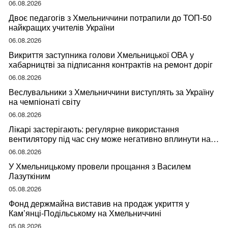
06.08.2026
Двоє педагогів з Хмельниччини потрапили до ТОП-50
найкращих учителів України
06.08.2026
Викриття заступника голови Хмельницької ОВА у
хабарництві за підписання контрактів на ремонт доріг
06.08.2026
Веслувальники з Хмельниччини виступлять за Україну
на чемпіонаті світу
06.08.2026
Лікарі застерігають: регулярне використання
вентилятору під час сну може негативно вплинути на
ваше здоров’я
06.08.2026
У Хмельницькому провели прощання з Василем
Лазуткіним
05.08.2026
Фонд держмайна виставив на продаж укриття у
Кам’янці-Подільському на Хмельниччині
05.08.2026