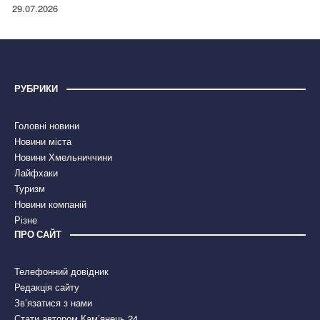
правдою
29.07.2026
РУБРИКИ
Головні новини
Новини міста
Новини Хмельниччини
Лайфхаки
Туризм
Новини компаній
Різне
ПРО САЙТ
Телефонний довідник
Редакція сайту
Зв’язатися з нами
Стати автором Кам’янець 24