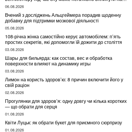
ваше здоров’я
06.08.2026
Вчений з досліджень Альцгеймера порадив щоденну
добавку для підтримки мозкової діяльності
05.08.2026
108-річна жінка самостійно керує автомобілем: п’ять
простих секретів, які допомогли їй дожити до століття
03.08.2026
Шары для бильярда: как состав, вес и обработка
поверхности влияют на динамику игры
03.08.2026
Лимон на користь здоров’ю: 8 причин включити його у
свій раціон
02.08.2026
Прогулянки для здоров’я: одну довгу чи кілька коротких
— що обрати для серця
01.08.2026
Квіти Луцьк: як обрати букет для приємного сюрпризу
01.08.2026