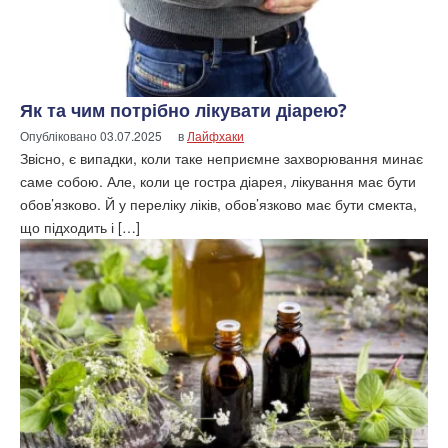
Як та чим потрібно лікувати діарею?
Опубліковано
03.07.2025
в
Лайфхаки
Звісно, є випадки, коли таке неприємне захворювання минає
саме собою. Але, коли це гостра діарея, лікування має бути
обов’язково. Й у переліку ліків, обов’язково має бути смекта,
що підходить і […]