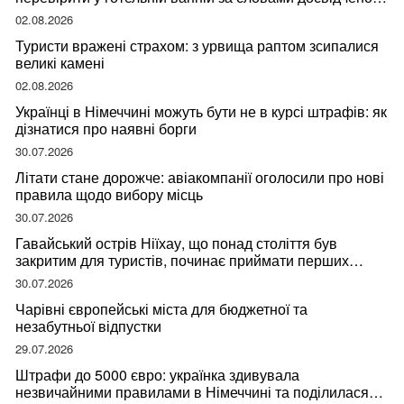
мандрівниці
02.08.2026
Туристи вражені страхом: з урвища раптом зсипалися
великі камені
02.08.2026
Українці в Німеччині можуть бути не в курсі штрафів: як
дізнатися про наявні борги
30.07.2026
Літати стане дорожче: авіакомпанії оголосили про нові
правила щодо вибору місць
30.07.2026
Гавайський острів Ніїхау, що понад століття був
закритим для туристів, починає приймати перших
відвідувачів
30.07.2026
Чарівні європейські міста для бюджетної та
незабутньої відпустки
29.07.2026
Штрафи до 5000 євро: українка здивувала
незвичайними правилами в Німеччині та поділилася