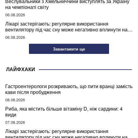
Веслувальники з Хмельниччини виступлять за Україну
на чемпіонаті світу
06.08.2026
Лікарі застерігають: регулярне використання
вентилятору під час сну може негативно вплинути на
ваше здоров’я
06.08.2026
Завантажити ще
ЛАЙФХАКИ
Гастроентерологи розкривають, що пити вранці замість
кави після пробудження
08.08.2026
Риба, яка містить більше вітаміну D, ніж сардини: 4
види
07.08.2026
Лікарі застерігають: регулярне використання
вентилятору під час сну може негативно вплинути на