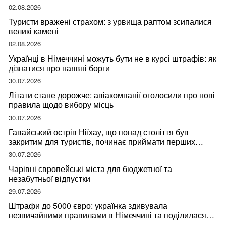
мандрівниці
02.08.2026
Туристи вражені страхом: з урвища раптом зсипалися
великі камені
02.08.2026
Українці в Німеччині можуть бути не в курсі штрафів: як
дізнатися про наявні борги
30.07.2026
Літати стане дорожче: авіакомпанії оголосили про нові
правила щодо вибору місць
30.07.2026
Гавайський острів Ніїхау, що понад століття був
закритим для туристів, починає приймати перших
відвідувачів
30.07.2026
Чарівні європейські міста для бюджетної та
незабутньої відпустки
29.07.2026
Штрафи до 5000 євро: українка здивувала
незвичайними правилами в Німеччині та поділилася
правдою