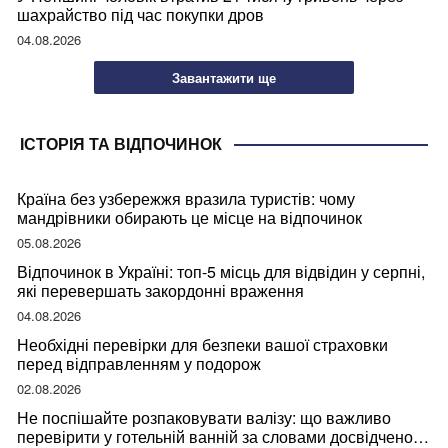
шахрайство під час покупки дров
04.08.2026
Завантажити ще
ІСТОРІЯ ТА ВІДПОЧИНОК
Країна без узбережжя вразила туристів: чому
мандрівники обирають це місце на відпочинок
05.08.2026
Відпочинок в Україні: топ-5 місць для відвідин у серпні,
які перевершать закордонні враження
04.08.2026
Необхідні перевірки для безпеки вашої страховки
перед відправленням у подорож
02.08.2026
Не поспішайте розпаковувати валізу: що важливо
перевірити у готельній ванній за словами досвідченої