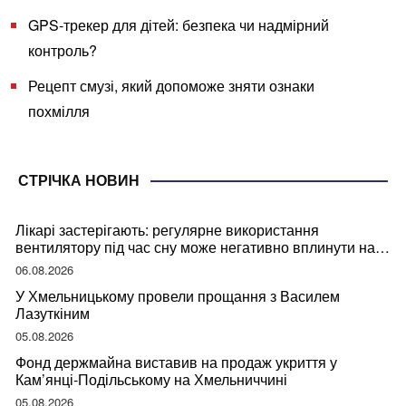
GPS-трекер для дітей: безпека чи надмірний
контроль?
Рецепт смузі, який допоможе зняти ознаки
похмілля
СТРІЧКА НОВИН
Лікарі застерігають: регулярне використання
вентилятору під час сну може негативно вплинути на
ваше здоров’я
06.08.2026
У Хмельницькому провели прощання з Василем
Лазуткіним
05.08.2026
Фонд держмайна виставив на продаж укриття у
Кам’янці-Подільському на Хмельниччині
05.08.2026