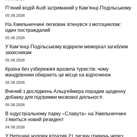
П’яний водій Audi затриманий у Кам’янці-Подільському
05.08.2026
На Хмельниччині легковик зіткнувся з мотоциклом:
один постраждалий
05.08.2026
У Кам’янці-Подільському відкрили меморіал загиблим
захисникам
05.08.2026
Країна без узбережжя вразила туристів: чому
мандрівники обирають це місце на відпочинок
05.08.2026
Вчений з досліджень Альцгеймера порадив щоденну
добавку для підтримки мозкової діяльності
05.08.2026
В індустріальному парку «Славута» на Хмельниччині
з’явиться новий резидент
04.08.2026
У Нетішині чоловік втратив 21 тисячу гривень через