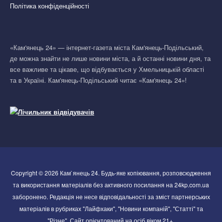
Політика конфіденційності
«Кам'янець 24» — інтернет-газета міста Кам'янець-Подільський,
де можна знайти не лише новини міста, а й останні новини дня, та
все важливе та цікаве, що відбувається у Хмельницькій області
та в Україні. Кам'янець-Подільський читає «Кам'янець 24»!
Copyright © 2026 Кам`янець 24. Будь-яке копіювання, розповсюдження
та використання матеріалів без активного посилання на 24kp.com.ua
заборонено. Редакція не несе відповідальності за зміст партнерських
матеріалів в рубриках "Лайфхаки", "Новини компаній", "Статті" та
"Різне". Сайт орієнтований на осіб віком 21+.