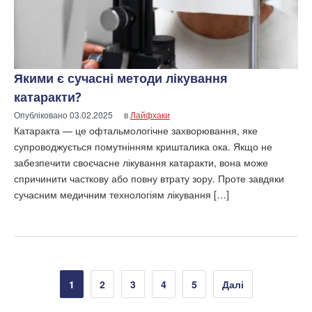
Якими є сучасні методи лікування
катаракти?
Опубліковано
03.02.2025
в
Лайфхаки
Катаракта — це офтальмологічне захворювання, яке
супроводжується помутнінням кришталика ока. Якщо не
забезпечити своєчасне лікування катаракти, вона може
спричинити часткову або повну втрату зору. Проте завдяки
сучасним медичним технологіям лікування […]
Пагінація
1
2
3
4
5
Далі
записів