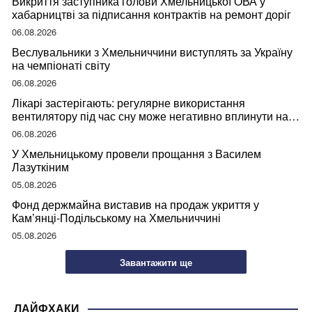
Викриття заступника голови Хмельницької ОВА у
хабарництві за підписання контрактів на ремонт доріг
06.08.2026
Веслувальники з Хмельниччини виступлять за Україну
на чемпіонаті світу
06.08.2026
Лікарі застерігають: регулярне використання
вентилятору під час сну може негативно вплинути на
ваше здоров’я
06.08.2026
У Хмельницькому провели прощання з Василем
Лазуткіним
05.08.2026
Фонд держмайна виставив на продаж укриття у
Кам’янці-Подільському на Хмельниччині
05.08.2026
Завантажити ще
ЛАЙФХАКИ