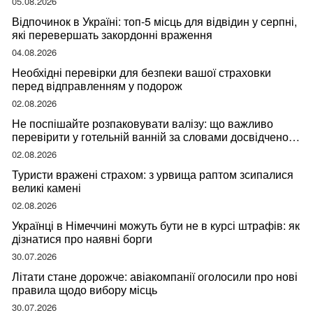
05.08.2026
Відпочинок в Україні: топ-5 місць для відвідин у серпні,
які перевершать закордонні враження
04.08.2026
Необхідні перевірки для безпеки вашої страховки
перед відправленням у подорож
02.08.2026
Не поспішайте розпаковувати валізу: що важливо
перевірити у готельній ванній за словами досвідченої
мандрівниці
02.08.2026
Туристи вражені страхом: з урвища раптом зсипалися
великі камені
02.08.2026
Українці в Німеччині можуть бути не в курсі штрафів: як
дізнатися про наявні борги
30.07.2026
Літати стане дорожче: авіакомпанії оголосили про нові
правила щодо вибору місць
30.07.2026