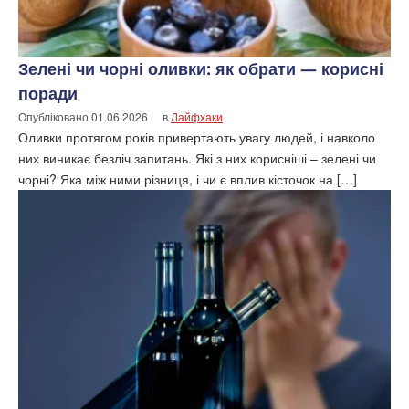
Зелені чи чорні оливки: як обрати — корисні
поради
Опубліковано
01.06.2026
в
Лайфхаки
Оливки протягом років привертають увагу людей, і навколо
них виникає безліч запитань. Які з них корисніші – зелені чи
чорні? Яка між ними різниця, і чи є вплив кісточок на […]