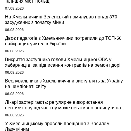
та інших міст Польщі
07.08.2026
На Хмельниччині Зеленський помилував понад 370
засуджених з початку війни
06.08.2026
Двоє педагогів з Хмельниччини потрапили до ТОП-50
найкращих учителів України
06.08.2026
Викриття заступника голови Хмельницької ОВА у
хабарництві за підписання контрактів на ремонт доріг
06.08.2026
Веслувальники з Хмельниччини виступлять за Україну
на чемпіонаті світу
06.08.2026
Лікарі застерігають: регулярне використання
вентилятору під час сну може негативно вплинути на
ваше здоров’я
06.08.2026
У Хмельницькому провели прощання з Василем
Лазуткіним