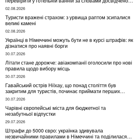
перевірити у готельній ванній за словами досвідченої
мандрівниці
02.08.2026
Туристи вражені страхом: з урвища раптом зсипалися
великі камені
02.08.2026
Українці в Німеччині можуть бути не в курсі штрафів: як
дізнатися про наявні борги
30.07.2026
Літати стане дорожче: авіакомпанії оголосили про нові
правила щодо вибору місць
30.07.2026
Гавайський острів Ніїхау, що понад століття був
закритим для туристів, починає приймати перших
відвідувачів
30.07.2026
Чарівні європейські міста для бюджетної та
незабутньої відпустки
29.07.2026
Штрафи до 5000 євро: українка здивувала
незвичайними правилами в Німеччині та поділилася