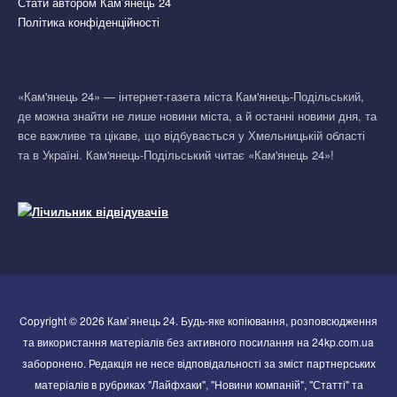
Стати автором Кам’янець 24
Політика конфіденційності
«Кам'янець 24» — інтернет-газета міста Кам'янець-Подільський,
де можна знайти не лише новини міста, а й останні новини дня, та
все важливе та цікаве, що відбувається у Хмельницькій області
та в Україні. Кам'янець-Подільський читає «Кам'янець 24»!
Copyright © 2026 Кам`янець 24. Будь-яке копіювання, розповсюдження
та використання матеріалів без активного посилання на 24kp.com.ua
заборонено. Редакція не несе відповідальності за зміст партнерських
матеріалів в рубриках "Лайфхаки", "Новини компаній", "Статті" та