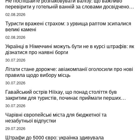
Не поспішайте розпаковувати валізу: що важливо
перевірити у готельній ванній за словами досвідченої
мандрівниці
02.08.2026
Туристи вражені страхом: з урвища раптом зсипалися
великі камені
02.08.2026
Українці в Німеччині можуть бути не в курсі штрафів: як
дізнатися про наявні борги
30.07.2026
Літати стане дорожче: авіакомпанії оголосили про нові
правила щодо вибору місць
30.07.2026
Гавайський острів Ніїхау, що понад століття був
закритим для туристів, починає приймати перших
відвідувачів
30.07.2026
Чарівні європейські міста для бюджетної та
незабутньої відпустки
29.07.2026
Штрафи до 5000 євро: українка здивувала