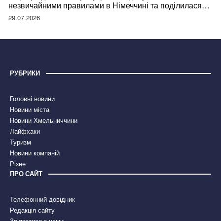
незвичайними правилами в Німеччині та поділилася
правдою
29.07.2026
РУБРИКИ
Головні новини
Новини міста
Новини Хмельниччини
Лайфхаки
Туризм
Новини компаній
Різне
ПРО САЙТ
Телефонний довідник
Редакція сайту
Зв’язатися з нами