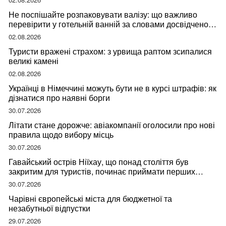
Не поспішайте розпаковувати валізу: що важливо
перевірити у готельній ванній за словами досвідченої
мандрівниці
02.08.2026
Туристи вражені страхом: з урвища раптом зсипалися
великі камені
02.08.2026
Українці в Німеччині можуть бути не в курсі штрафів: як
дізнатися про наявні борги
30.07.2026
Літати стане дорожче: авіакомпанії оголосили про нові
правила щодо вибору місць
30.07.2026
Гавайський острів Ніїхау, що понад століття був
закритим для туристів, починає приймати перших
відвідувачів
30.07.2026
Чарівні європейські міста для бюджетної та
незабутньої відпустки
29.07.2026