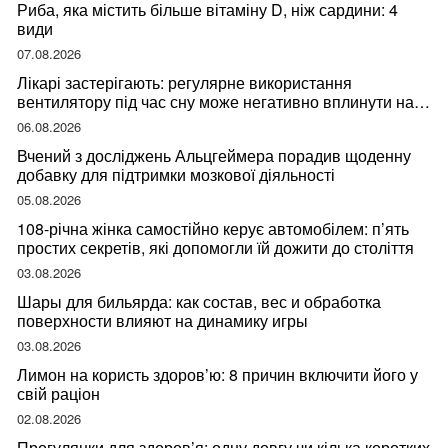
Риба, яка містить більше вітаміну D, ніж сардини: 4
види
07.08.2026
Лікарі застерігають: регулярне використання
вентилятору під час сну може негативно вплинути на
ваше здоров’я
06.08.2026
Вчений з досліджень Альцгеймера порадив щоденну
добавку для підтримки мозкової діяльності
05.08.2026
108-річна жінка самостійно керує автомобілем: п’ять
простих секретів, які допомогли їй дожити до століття
03.08.2026
Шары для бильярда: как состав, вес и обработка
поверхности влияют на динамику игры
03.08.2026
Лимон на користь здоров’ю: 8 причин включити його у
свій раціон
02.08.2026
Прогулянки для здоров’я: одну довгу чи кілька коротких