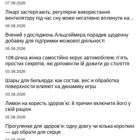
07.08.2026
Лікарі застерігають: регулярне використання
вентилятору під час сну може негативно вплинути на
ваше здоров’я
06.08.2026
Вчений з досліджень Альцгеймера порадив щоденну
добавку для підтримки мозкової діяльності
05.08.2026
108-річна жінка самостійно керує автомобілем: п’ять
простих секретів, які допомогли їй дожити до століття
03.08.2026
Шары для бильярда: как состав, вес и обработка
поверхности влияют на динамику игры
03.08.2026
Лимон на користь здоров’ю: 8 причин включити його у
свій раціон
02.08.2026
Прогулянки для здоров’я: одну довгу чи кілька коротких
— що обрати для серця
01.08.2026