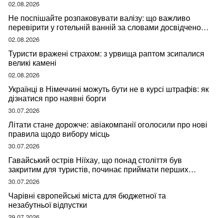
02.08.2026
Не поспішайте розпаковувати валізу: що важливо
перевірити у готельній ванній за словами досвідченої
мандрівниці
02.08.2026
Туристи вражені страхом: з урвища раптом зсипалися
великі камені
02.08.2026
Українці в Німеччині можуть бути не в курсі штрафів: як
дізнатися про наявні борги
30.07.2026
Літати стане дорожче: авіакомпанії оголосили про нові
правила щодо вибору місць
30.07.2026
Гавайський острів Ніїхау, що понад століття був
закритим для туристів, починає приймати перших
відвідувачів
30.07.2026
Чарівні європейські міста для бюджетної та
незабутньої відпустки
29.07.2026