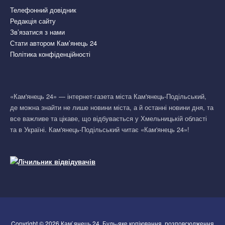
Телефонний довідник
Редакція сайту
Зв’язатися з нами
Стати автором Кам’янець 24
Політика конфіденційності
«Кам'янець 24» — інтернет-газета міста Кам'янець-Подільський,
де можна знайти не лише новини міста, а й останні новини дня, та
все важливе та цікаве, що відбувається у Хмельницькій області
та в Україні. Кам'янець-Подільський читає «Кам'янець 24»!
Copyright © 2026 Кам`янець 24. Будь-яке копіювання, розповсюдження