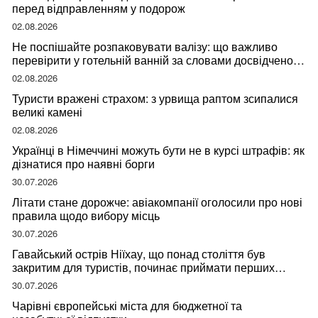
перед відправленням у подорож
02.08.2026
Не поспішайте розпаковувати валізу: що важливо
перевірити у готельній ванній за словами досвідченої
мандрівниці
02.08.2026
Туристи вражені страхом: з урвища раптом зсипалися
великі камені
02.08.2026
Українці в Німеччині можуть бути не в курсі штрафів: як
дізнатися про наявні борги
30.07.2026
Літати стане дорожче: авіакомпанії оголосили про нові
правила щодо вибору місць
30.07.2026
Гавайський острів Ніїхау, що понад століття був
закритим для туристів, починає приймати перших
відвідувачів
30.07.2026
Чарівні європейські міста для бюджетної та