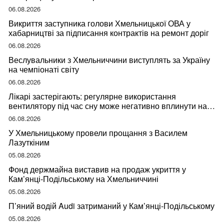
06.08.2026
Викриття заступника голови Хмельницької ОВА у
хабарництві за підписання контрактів на ремонт доріг
06.08.2026
Веслувальники з Хмельниччини виступлять за Україну
на чемпіонаті світу
06.08.2026
Лікарі застерігають: регулярне використання
вентилятору під час сну може негативно вплинути на
ваше здоров’я
06.08.2026
У Хмельницькому провели прощання з Василем
Лазуткіним
05.08.2026
Фонд держмайна виставив на продаж укриття у
Кам’янці-Подільському на Хмельниччині
05.08.2026
П’яний водій Audi затриманий у Кам’янці-Подільському
05.08.2026