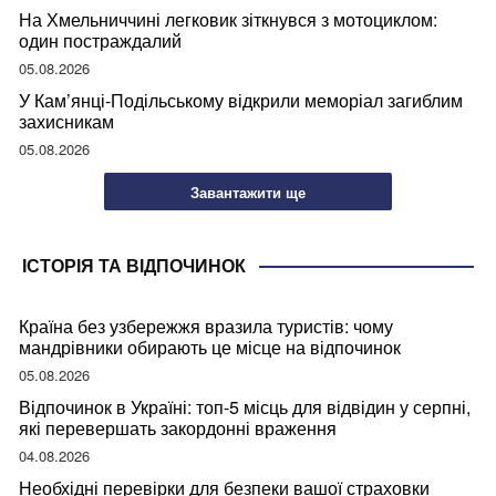
На Хмельниччині легковик зіткнувся з мотоциклом:
один постраждалий
05.08.2026
У Кам’янці-Подільському відкрили меморіал загиблим
захисникам
05.08.2026
Завантажити ще
ІСТОРІЯ ТА ВІДПОЧИНОК
Країна без узбережжя вразила туристів: чому
мандрівники обирають це місце на відпочинок
05.08.2026
Відпочинок в Україні: топ-5 місць для відвідин у серпні,
які перевершать закордонні враження
04.08.2026
Необхідні перевірки для безпеки вашої страховки