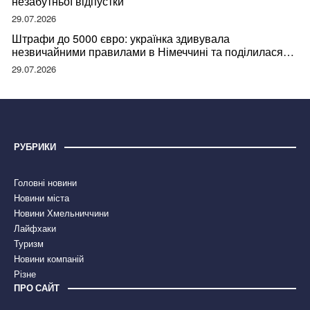
незабутньої відпустки
29.07.2026
Штрафи до 5000 євро: українка здивувала
незвичайними правилами в Німеччині та поділилася
правдою
29.07.2026
РУБРИКИ
Головні новини
Новини міста
Новини Хмельниччини
Лайфхаки
Туризм
Новини компаній
Різне
ПРО САЙТ