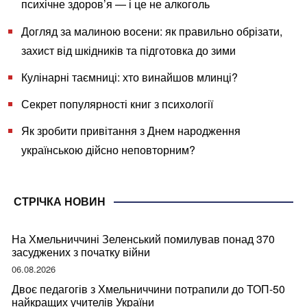
психічне здоров’я — і це не алкоголь
Догляд за малиною восени: як правильно обрізати,
захист від шкідників та підготовка до зими
Кулінарні таємниці: хто винайшов млинці?
Секрет популярності книг з психології
Як зробити привітання з Днем народження
українською дійсно неповторним?
СТРІЧКА НОВИН
На Хмельниччині Зеленський помилував понад 370
засуджених з початку війни
06.08.2026
Двоє педагогів з Хмельниччини потрапили до ТОП-50
найкращих учителів України